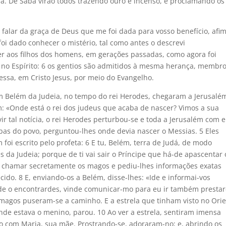
á. De Sabá virão todos trazendo ouro e incenso, e proclamando os
 falar da graça de Deus que me foi dada para vosso benefício, afi
 foi dado conhecer o mistério, tal como antes o descrevi
r aos filhos dos homens, em gerações passadas, como agora foi
, no Espírito: 6 os gentios são admitidos à mesma herança, membr
sa, em Cristo Jesus, por meio do Evangelho.
m Belém da Judeia, no tempo do rei Herodes, chegaram a Jerusalé
: «Onde está o rei dos judeus que acaba de nascer? Vimos a sua
ir tal notícia, o rei Herodes perturbou-se e toda a Jerusalém com e
bas do povo, perguntou-lhes onde devia nascer o Messias. 5 Eles
oi escrito pelo profeta: 6 E tu, Belém, terra de Judá, de modo
 da Judeia; porque de ti vai sair o Príncipe que há-de apascentar 
 chamar secretamente os magos e pediu-lhes informações exatas
cido. 8 E, enviando-os a Belém, disse-lhes: «Ide e informai-vos
de o encontrardes, vinde comunicar-mo para eu ir também prestar
 magos puseram-se a caminho. E a estrela que tinham visto no Ori
onde estava o menino, parou. 10 Ao ver a estrela, sentiram imensa
no com Maria, sua mãe. Prostrando-se, adoraram-no; e, abrindo os