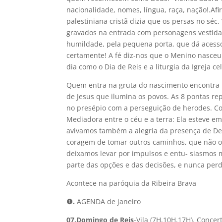
nacionalidade, nomes, língua, raça, nação!.Af
palestiniana cristã dizia que os persas no séc
gravados na entrada com personagens vestidas
humildade, pela pequena porta, que dá acesso 
certamente! A fé diz-nos que o Menino nasceu
dia como o Dia de Reis e a liturgia da Igreja 
Quem entra na gruta do nascimento encontra 
de Jesus que ilumina os povos. As 8 pontas re
no presépio com a perseguição de herodes. Com
Mediadora entre o céu e a terra: Ela esteve e
avivamos também a alegria da presença de Deu
coragem de tomar outros caminhos, que não os
deixamos levar por impulsos e entu- siasmos
parte das opções e das decisões, e nunca perde
Acontece na paróquia da Ribeira Brava
❶
.
AGENDA de janeiro
07.Domingo de Reis
-Vila (7H,10H,17H). Concer