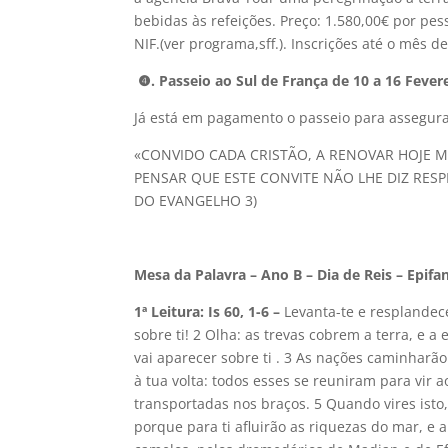
bebidas às refeições. Preço: 1.580,00€ por pes
NIF.(ver programa,sff.). Inscrições até o mês
❹.
Passeio ao Sul de França
de 10 a 16 Fevere
Já está em pagamento o passeio para assegura
«CONVIDO CADA CRISTÃO, A RENOVAR HOJE 
PENSAR QUE ESTE CONVITE NÃO LHE DIZ RESP
DO EVANGELHO 3)
Mesa da Palavra – Ano B – Dia de Reis – Epifa
1ª Leitura: Is 60, 1-6 –
Levanta-te e resplandec
sobre ti! 2 Olha: as trevas cobrem a terra, e 
vai aparecer sobre ti . 3 As nações caminharão 
à tua volta: todos esses se reuniram para vir a
transportadas nos braços. 5 Quando vires isto, 
porque para ti afluirão as riquezas do mar, e 