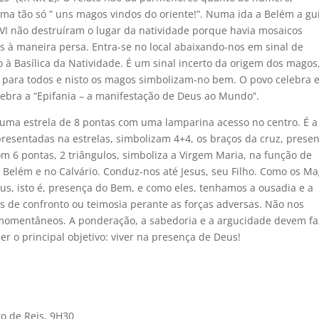
irma tão só ” uns magos vindos do oriente!”. Numa ida a Belém a gu
. VI não destruíram o lugar da natividade porque havia mosaicos
 à maneira persa. Entra-se no local abaixando-nos em sinal de
à Basílica da Natividade. É um sinal incerto da origem dos magos
 para todos e nisto os magos simbolizam-no bem. O povo celebra 
celebra a “Epifania – a manifestação de Deus ao Mundo”.
uma estrela de 8 pontas com uma lamparina acesso no centro. É a
presentadas na estrelas, simbolizam 4+4, os braços da cruz, prese
 6 pontas, 2 triângulos, simboliza a Virgem Maria, na função de
m Belém e no Calvário. Conduz-nos até Jesus, seu Filho. Como os Ma
s, isto é, presença do Bem, e como eles, tenhamos a ousadia e a
 de confronto ou teimosia perante as forças adversas. Não nos
 momentâneos. A ponderação, a sabedoria e a argucidade devem fa
r o principal objetivo: viver na presença de Deus!
to de Reis, 9H30