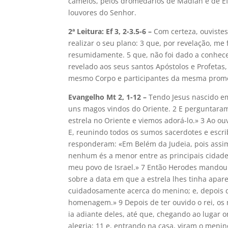
camelos, pelos dromedários de Madian e de Ef
louvores do Senhor.
2ª Leitura: Ef 3, 2-3.5-6 –
Com certeza, ouvistes
realizar o seu plano: 3 que, por revelação, me
resumidamente. 5 que, não foi dado a conhece
revelado aos seus santos Apóstolos e Profetas
mesmo Corpo e participantes da mesma promes
Evangelho Mt 2, 1-12 –
Tendo Jesus nascido e
uns magos vindos do Oriente. 2 E perguntaram
estrela no Oriente e viemos adorá-lo.» 3 Ao ouv
E, reunindo todos os sumos sacerdotes e escri
responderam: «Em Belém da Judeia, pois assim f
nenhum és a menor entre as principais cidades
meu povo de Israel.» 7 Então Herodes mandou
sobre a data em que a estrela lhes tinha apare
cuidadosamente acerca do menino; e, depois 
homenagem.» 9 Depois de ter ouvido o rei, os
ia adiante deles, até que, chegando ao lugar 
alegria; 11 e, entrando na casa, viram o meni