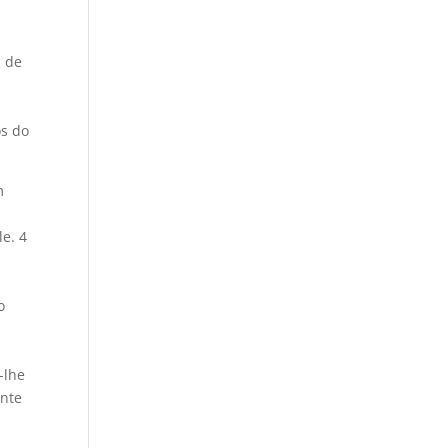
m de
os do
m
le. 4
o
-lhe
ente