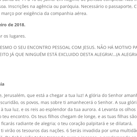
soa. Inscrições na agência ou paróquia. Necessário o passaporte, 
 de março por exigência da companhia aérea.
iro de 2018.
r os lugares.
MESMO O SEU ENCONTRO PESSOAL COM JESUS. NÃO HÁ MOTIVO P
EITO JÁ QUE NINGUÉM ESTÁ EXCLUIDO DESTA ALEGRIA!…(A ALEGRI
nia
e, Jerusalém, que está a chegar a tua luz! A glória do Senhor ama
a escuridão, os povos, mas sobre ti amanhecerá o Senhor. A sua glór
à tua luz, e os reis ao esplendor da tua aurora. 4 Levanta os olhos
o teu encontro. Os teus filhos chegam de longe, e as tuas filhas são
ficarás radiante de alegria; o teu coração palpitará e se dilatará,
a ti virão os tesouros das nações. 6 Serás invadida por uma multidã