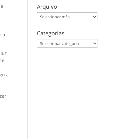
Arquivo
ia
Arquivo
,
Categorias
este
Categorias
 luz
nte
gos,
zer