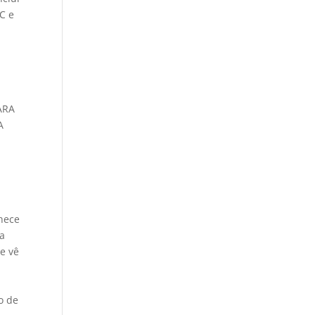
CC e
ARA
A
nhece
ia
 e vê
o de