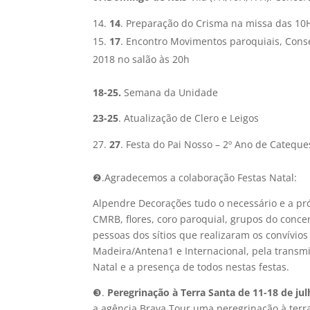
14
. Preparação do Crisma na missa das 10
17
. Encontro Movimentos paroquiais, Cons
2018 no salão às 20h
18-25.
Semana da Unidade
23-25
. Atualização de Clero e Leigos
27
. Festa do Pai Nosso – 2º Ano de Cateque
❷.Agradecemos a colaboração Festas Natal:
Alpendre Decorações tudo o necessário e a pró
CMRB, flores, coro paroquial, grupos do conce
pessoas dos sítios que realizaram os convívio
Madeira/Antena1 e Internacional, pela transmi
Natal e a presença de todos nestas festas.
❸.
Peregrinação à Terra Santa
de 11-18 de jul
a agência Brava Tour uma peregrinação à terr