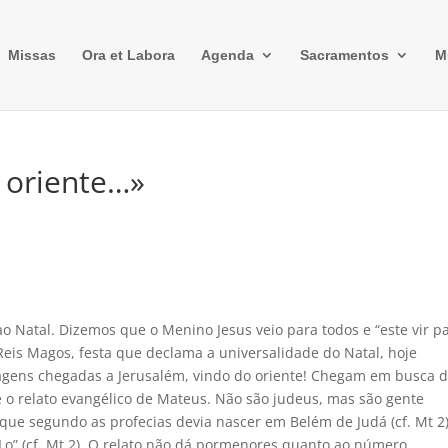
Missas
Ora et Labora
Agenda
Sacramentos
M
 oriente…»
ao Natal. Dizemos que o Menino Jesus veio para todos e “este vir p
eis Magos, festa que declama a universalidade do Natal, hoje
nagens chegadas a Jerusalém, vindo do oriente! Chegam em busca 
 o relato evangélico de Mateus. Não são judeus, mas são gente
que segundo as profecias devia nascer em Belém de Judá (cf. Mt 2)
” (cf. Mt 2). O relato não dá pormenores quanto ao número,