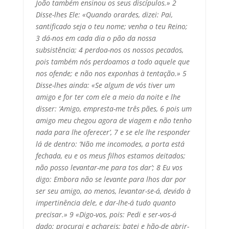
João também ensinou os seus discípulos.» 2
Disse-lhes Ele: «Quando orardes, dizei: Pai,
santificado seja o teu nome; venha o teu Reino;
3 dá-nos em cada dia o pão da nossa
subsistência; 4 perdoa-nos os nossos pecados,
pois também nós perdoamos a todo aquele que
nos ofende; e não nos exponhas à tentação.» 5
Disse-lhes ainda: «Se algum de vós tiver um
amigo e for ter com ele a meio da noite e lhe
disser: ‘Amigo, empresta-me três pães, 6 pois um
amigo meu chegou agora de viagem e não tenho
nada para lhe oferecer’, 7 e se ele lhe responder
lá de dentro: ‘Não me incomodes, a porta está
fechada, eu e os meus filhos estamos deitados;
não posso levantar-me para tos dar’; 8 Eu vos
digo: Embora não se levante para lhos dar por
ser seu amigo, ao menos, levantar-se-á, devido à
impertinência dele, e dar-lhe-á tudo quanto
precisar.» 9 «Digo-vos, pois: Pedi e ser-vos-á
dado; procurai e achareis; batei e hão-de abrir-