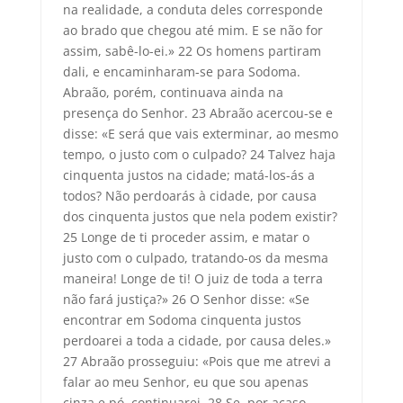
na realidade, a conduta deles corresponde
ao brado que chegou até mim. E se não for
assim, sabê-lo-ei.» 22 Os homens partiram
dali, e encaminharam-se para Sodoma.
Abraão, porém, continuava ainda na
presença do Senhor. 23 Abraão acercou-se e
disse: «E será que vais exterminar, ao mesmo
tempo, o justo com o culpado? 24 Talvez haja
cinquenta justos na cidade; matá-los-ás a
todos? Não perdoarás à cidade, por causa
dos cinquenta justos que nela podem existir?
25 Longe de ti proceder assim, e matar o
justo com o culpado, tratando-os da mesma
maneira! Longe de ti! O juiz de toda a terra
não fará justiça?» 26 O Senhor disse: «Se
encontrar em Sodoma cinquenta justos
perdoarei a toda a cidade, por causa deles.»
27 Abraão prosseguiu: «Pois que me atrevi a
falar ao meu Senhor, eu que sou apenas
cinza e pó, continuarei. 28 Se, por acaso,