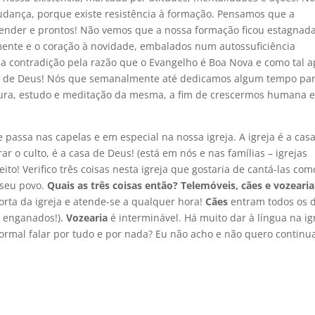
udança, porque existe resistência à formação. Pensamos que a
ender e prontos! Não vemos que a nossa formação ficou estagnada
ente e o coração à novidade, embalados num autossuficiência
a contradição pela razão que o Evangelho é Boa Nova e como tal a
ra de Deus! Nós que semanalmente até dedicamos algum tempo pa
itura, estudo e meditação da mesma, a fim de crescermos humana 
passa nas capelas e em especial na nossa igreja. A igreja é a cas
r o culto, é a casa de Deus! (está em nós e nas famílias – igrejas
peito! Verifico três coisas nesta igreja que gostaria de cantá-las com
seu povo.
Quais as três coisas então? Telemóveis, cães e vozearia
porta da igreja e atende-se a qualquer hora!
Cães
entram todos os d
s enganados!).
Vozearia
é interminável. Há muito dar à língua na ig
rmal falar por tudo e por nada? Eu não acho e não quero continu