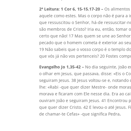
2ª Leitura: 1 Cor 6, 15-15.17-20 –
Os alimentos 
aquele como estes. Mas o corpo não é para a i
que ressuscitou o Senhor, há-de ressuscitar-
são membros de Cristo? Iria eu, então, tomar
certo que não! 17 Mas quem se une ao Senhor,
pecado que o homem cometa é exterior ao seu 
19 Não sabeis que o vosso corpo é o templo do
que vós já não vos pertenceis? 20 Fostes compr
Evangelho Jo 1,35-42 –
No dia seguinte, João 
o olhar em Jesus, que passava, disse: «Eis o C
seguiram Jesus. 38 Jesus voltou-se e, notando
lhe: «Rabi -que quer dizer Mestre- onde moras
morava e ficaram com Ele nesse dia. Era ao ca
ouviram João e seguiram Jesus. 41 Encontrou p
que quer dizer Cristo. 42 E levou-o até Jesus. F
de chamar-te Cefas» -que significa Pedra
.