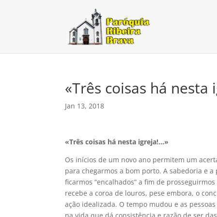
«Três coisas há nesta 
Jan 13, 2018
«Três coisas há nesta igreja!…»
Os inícios de um novo ano permitem um acertar
para chegarmos a bom porto. A sabedoria e a
ficarmos “encalhados” a fim de prosseguirmos
recebe a coroa de louros, pese embora, o conc
ação idealizada. O tempo mudou e as pesso
na vida que dá consistência e razão de ser da