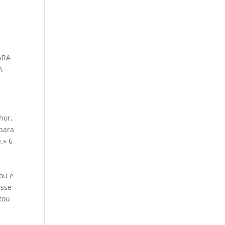
ARA
A
hor,
para
.» 6
ou e
isse
ltou
E