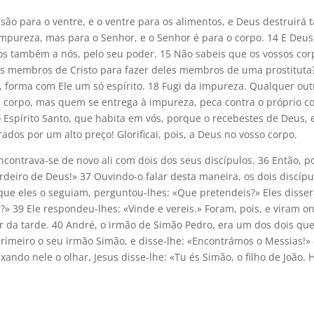
são para o ventre, e o ventre para os alimentos, e Deus destruirá 
mpureza, mas para o Senhor, e o Senhor é para o corpo. 14 E Deus
nos também a nós, pelo seu poder. 15 Não sabeis que os vossos cor
 os membros de Cristo para fazer deles membros de uma prostituta
 forma com Ele um só espírito. 18 Fugi da impureza. Qualquer out
corpo, mas quem se entrega à impureza, peca contra o próprio co
 Espírito Santo, que habita em vós, porque o recebestes de Deus, 
ados por um alto preço! Glorificai, pois, a Deus no vosso corpo.
encontrava-se de novo ali com dois dos seus discípulos. 36 Então, 
ordeiro de Deus!» 37 Ouvindo-o falar desta maneira, os dois discípu
 que eles o seguiam, perguntou-lhes: «Que pretendeis?» Eles disse
?» 39 Ele respondeu-lhes: «Vinde e vereis.» Foram, pois, e viram o
ir da tarde. 40 André, o irmão de Simão Pedro, era um dos dois qu
rimeiro o seu irmão Simão, e disse-lhe: «Encontrámos o Messias!» 
ixando nele o olhar, Jesus disse-lhe: «Tu és Simão, o filho de João. 