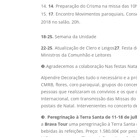
14
. Preparação do Crisma na missa das 10h
17
. Encontro Movimentos paroquiais, Cons
2018 no salão, 20h.
18-25.
Semana da Unidade
22-25
. Atualização de Clero e Leigos
27
. Festa 
Ministros da Comunhão e Leitores
❷.Agradecemos a colaboração Nas festas Nata
Alpendre Decorações tudo o necessário e a pró
CMRB, flores, coro paroquial, grupos do conce
pessoas que realizaram os convívios e os que
Internacional, com transmissão das Missas do 
postais de Natal. Intervenientes no concerto d
❸.
Peregrinação à Terra Santa
de 11-18 de jul
a
Brava Tour
uma peregrinação à Terra Santa 
bebidas às refeições. Preço: 1.580,00€ por pes