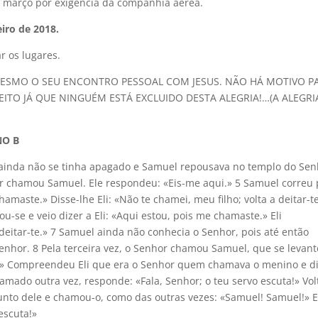
 de março por exigência da companhia aérea.
iro de 2018.
r os lugares.
MESMO O SEU ENCONTRO PESSOAL COM JESUS. NÃO HÁ MOTIVO P
EITO JÁ QUE NINGUÉM ESTÁ EXCLUIDO DESTA ALEGRIA!…(A ALEGRI
NO B
inda não se tinha apagado e Samuel repousava no templo do Sen
r chamou Samuel. Ele respondeu: «Eis-me aqui.» 5 Samuel correu 
hamaste.» Disse-lhe Eli: «Não te chamei, meu filho; volta a deitar-te
-se e veio dizer a Eli: «Aqui estou, pois me chamaste.» Eli
deitar-te.» 7 Samuel ainda não conhecia o Senhor, pois até então
enhor. 8 Pela terceira vez, o Senhor chamou Samuel, que se levant
te.» Compreendeu Eli que era o Senhor quem chamava o menino e d
chamado outra vez, responde: «Fala, Senhor; o teu servo escuta!» Vo
junto dele e chamou-o, como das outras vezes: «Samuel! Samuel!» 
escuta!»