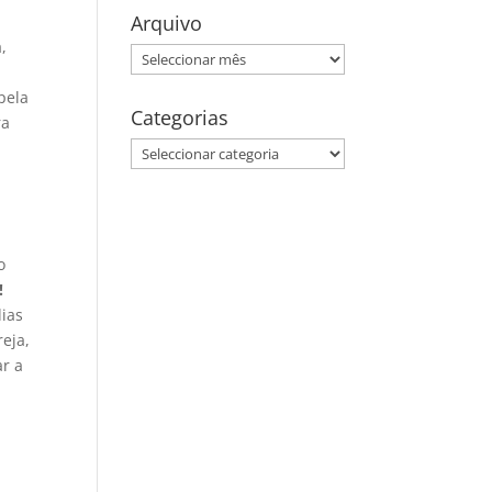
Arquivo
,
Arquivo
pela
Categorias
ra
e
Categorias
a
o
!
ias
reja,
ar a