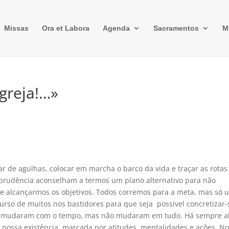
Missas
Ora et Labora
Agenda
Sacramentos
M
igreja!…»
 de agulhas, colocar em marcha o barco da vida e traçar as rotas
 prudência aconselham a termos um plano alternativo para não
 e alcançarmos os objetivos. Todos corremos para a meta, mas só 
urso de muitos nos bastidores para que seja possível concretizar-
as mudaram com o tempo, mas não mudaram em tudo. Há sempre a
s nossa existência, marcada por atitudes, mentalidades e ações. N