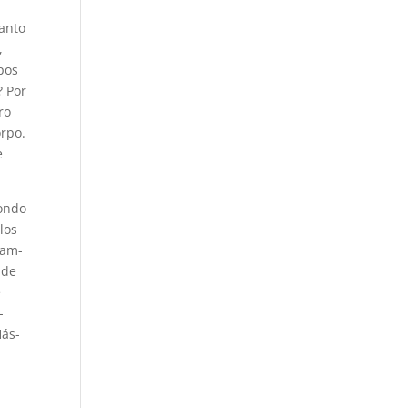
tanto
,
pos
? Por
ro
rpo.
e
pondo
los
ram-
nde
e
-
Hás-