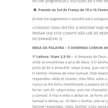
NIF.(ver programa,sff.). Inscrições até o mês
❹.
Passeio ao Sul de França
de 10 a 16 Fevere
Já está em pagamento o passeio para assegura
«CONVIDO CADA CRISTÃO, A RENOVAR HOJE 
PENSAR QUE ESTE CONVITE NÃO LHE DIZ RESP
DO EVANGELHO 3)
MESA DA PALAVRA – Ii DOMINGO COMUM A
1ª Leitura: 1Sam 3,3-10 –
A lâmpada de Deus a
onde se encontrava a arca de Deus. 4 O Senho
junto de Eli e disse-lhe: «Aqui estou, pois me c
O Senhor chamou de novo Samuel. Este levantou
respondeu: «Não te chamei, meu filho; volta a 
nunca se lhe tinha manifestado a palavra do S
foi ter com Eli: «Aqui estou, pois me chamas
a Samuel: 9 «Vai e volta a deitar-te. Se fores 
Samuel e deitou-se. 10 Veio o Senhor, pôs-se 
Samuel respondeu: «Fala, Senhor; o teu servo 