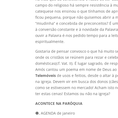
campo do religioso há sempre resistência à m
catequese nos ensinou o que tínhamos de apr
ficou pequena, porque não quisemos abrir a m
“miudinha” e concebida de preconceitos? É um
à conversão constante e à novidade da Palav
ouvir a Palavra é-nos pedido tempo para a le
espiritualmente.
Gostaria de pensar convosco o que há muito se 
onde os cristãos se reúnem para rezar e celebra
domésticas(cf. Vat. II). É lugar sagrado, de res
Amós cantou um poema em nome de Deus ao 
Telemóveis
de usos e feitios, desde o altar à 
na igreja. Devem vir em busca dos donos (cãe
como se estivessem no mercado! Acham isto no
ter estas cenas! Estamos ou não na igreja?
ACONTECE NA PARÓQUIA
❶
.
AGENDA de janeiro