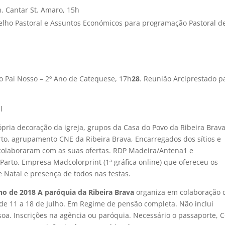
. Cantar St. Amaro, 15h
elho Pastoral e Assuntos Económicos para programação Pastoral d
do Pai Nosso – 2º Ano de Catequese, 17h
28
. Reunião Arciprestado p
l
pria decoração da igreja, grupos da Casa do Povo da Ribeira Brava
rto, agrupamento CNE da Ribeira Brava, Encarregados dos sítios e
 colaboraram com as suas ofertas. RDP Madeira/Antena1 e
Parto. Empresa Madcolorprint (1ª gráfica online) que ofereceu os
e Natal e presença de todos nas festas.
ho de 2018 A paróquia da Ribeira Brava
organiza em colaboração
de 11 a 18 de Julho. Em Regime de pensão completa. Não inclui
soa. Inscrições na agência ou paróquia. Necessário o passaporte, 