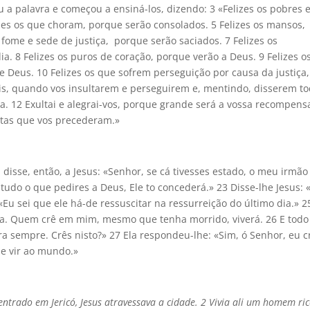
 a palavra e começou a ensiná-los, dizendo: 3 «Felizes os pobres
lizes os que choram, porque serão consolados. 5 Felizes os mansos,
 fome e sede de justiça, porque serão saciados. 7 Felizes os
a. 8 Felizes os puros de coração, porque verão a Deus. 9 Felizes o
e Deus. 10 Felizes os que sofrem perseguição por causa da justiça,
eis, quando vos insultarem e perseguirem e, mentindo, disserem to
a. 12 Exultai e alegrai-vos, porque grande será a vossa recompens
tas que vos precederam.»
 disse, então, a Jesus: «Senhor, se cá tivesses estado, o meu irmão
 tudo o que pedires a Deus, Ele to concederá.» 23 Disse-lhe Jesus: 
Eu sei que ele há-de ressuscitar na ressurreição do último dia.» 2
Vida. Quem crê em mim, mesmo que tenha morrido, viverá. 26 E todo
 sempre. Crês nisto?» 27 Ela respondeu-lhe: «Sim, ó Senhor, eu c
de vir ao mundo.»
ntrado em Jericó, Jesus atravessava a cidade. 2 Vivia ali um homem ric