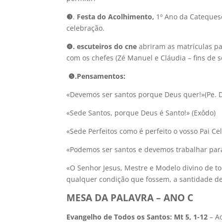
❸
.
Festa do Acolhimento
,
1º Ano da Cateques
celebração.
❹
.
escuteiros do cne
abriram as matrículas pa
com os chefes (Zé Manuel e Cláudia – fins de 
❺
.P
ensamentos:
«Devemos ser santos porque Deus quer!»(Pe. 
«Sede Santos, porque Deus é Santo!» (Exôdo)
«Sede Perfeitos como é perfeito o vosso Pai Cel
«Podemos ser santos e devemos trabalhar para
«O Senhor Jesus, Mestre e Modelo divino de to
qualquer condição que fossem, a santidade de
MESA DA PALAVRA – ANO C
Evangelho de Todos os Santos: Mt 5, 1-12
– Ao