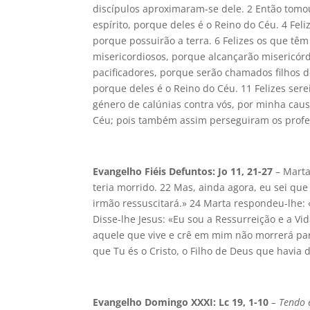
discípulos aproximaram-se dele. 2 Então tomou
espírito, porque deles é o Reino do Céu. 4 Fe
porque possuirão a terra. 6 Felizes os que têm
misericordiosos, porque alcançarão misericórdi
pacificadores, porque serão chamados filhos d
porque deles é o Reino do Céu. 11 Felizes ser
género de calúnias contra vós, por minha caus
Céu; pois também assim perseguiram os profe
Evangelho Fiéis Defuntos: Jo 11, 21-27
– Marta
teria morrido. 22 Mas, ainda agora, eu sei que
irmão ressuscitará.» 24 Marta respondeu-lhe: «
Disse-lhe Jesus: «Eu sou a Ressurreição e a 
aquele que vive e crê em mim não morrerá para
que Tu és o Cristo, o Filho de Deus que havia 
Evangelho Domingo XXXI: Lc 19, 1-10
– Tendo e