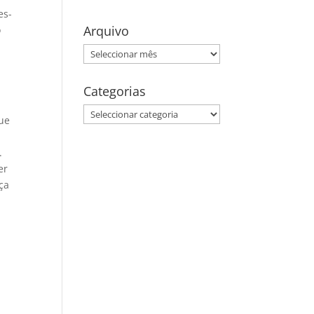
es-
Arquivo
o
Arquivo
Categorias
Categorias
que
.
er
ça