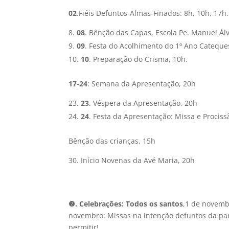
02
.Fiéis Defuntos-Almas-Finados: 8h, 10h, 17h.
08
. Bênção das Capas, Escola Pe. Manuel Ál
09
. Festa do Acolhimento do 1º Ano Cateque
10
. Preparação do Crisma, 10h.
17-24
: Semana da Apresentação, 20h
23
. Véspera da Apresentação, 20h
24
. Festa da Apresentação: Missa e Prociss
Bênção das crianças, 15h
Início Novenas da Avé Maria, 20h
❷
.
Celebrações
:
Todos os santos
,1 de novembr
novembro: Missas na intenção defuntos da par
permitir!