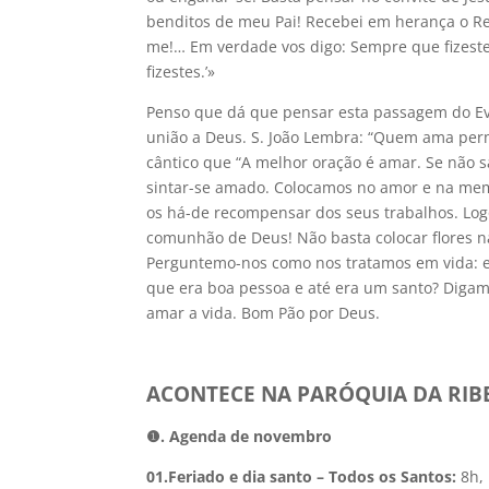
benditos de meu Pai! Recebei em herança o Re
me!… Em verdade vos digo: Sempre que fizest
fizestes.’»
Penso que dá que pensar esta passagem do Ev
união a Deus. S. João Lembra: “Quem ama perma
cântico que “A melhor oração é amar. Se não
sintar-se amado. Colocamos no amor e na memó
os há-de recompensar dos seus trabalhos. Log
comunhão de Deus! Não basta colocar flores 
Perguntemo-nos como nos tratamos em vida: e
que era boa pessoa e até era um santo? Digam
amar a vida. Bom Pão por Deus.
ACONTECE NA PARÓQUIA DA RIB
❶. Agenda de novembro
01.Feriado e dia santo – Todos os Santos:
8h,