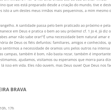
ino que vos está preparado desde a criação do mundo, tive e dest
es isto a um destes meus irmãos mais pequeninos, a mim mesmo 
angelho. A santidade passa pelo bem praticado ao próximo e pela
nece em Deus e pratica o bem ao seu próximo! cf. 1 Jo 4. Já diz o
 sabes amar não sabe orar!”É uma necessidade bem natural amar e
ria de Deus os fiéis defuntos: familiares, amigos e conhecidos, 
o sentirmos a necessidade de oramos uns pelos outros na intensa
nas campas, também é bom, não basta rezar, também é importante
stimamos, ajudamos, visitamos ou esperamos que morra para diz
 lá isso em vida. Eles não ouvem, mas Deus ouve! Que Deus nos fa
EIRA BRAVA
 10h, 17h