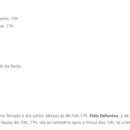
vares, 15h
se, 17h
ão da festa.
o: feriado e dia santo. Missas às 8h,10h,17h.
Fiéis Defuntos
, 2 de
óquia: 8h,10h, 17h. Ida ao cemitério após a missa das 10h, se o t