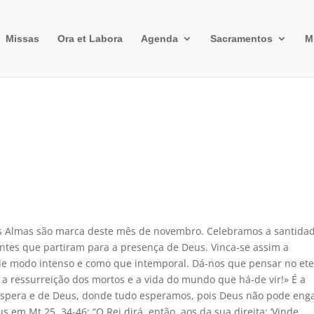
Missas
Ora et Labora
Agenda
Sacramentos
M
das Almas são marca deste mês de novembro. Celebramos a santida
entes que partiram para a presença de Deus. Vinca-se assim a
 de modo intenso e como que intemporal. Dá-nos que pensar no et
a ressurreição dos mortos e a vida do mundo que há-de vir!» É a
 espera e de Deus, donde tudo esperamos, pois Deus não pode eng
 em Mt 25. 34-46: “O Rei dirá, então, aos da sua direita: ‘Vinde,