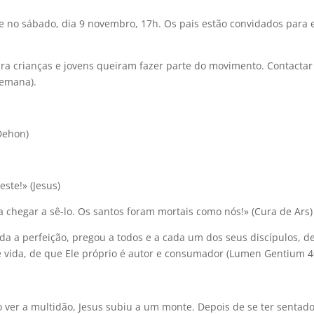
e no sábado, dia 9 novembro, 17h. Os pais estão convidados para 
ra crianças e jovens queiram fazer parte do movimento. Contactar
semana).
Dehon)
este!» (Jesus)
 chegar a sê-lo. Os santos foram mortais como nós!» (Cura de Ars)
da a perfeição, pregou a todos e a cada um dos seus discípulos, d
 vida, de que Ele próprio é autor e consumador (Lumen Gentium 4
 ver a multidão, Jesus subiu a um monte. Depois de se ter sentado