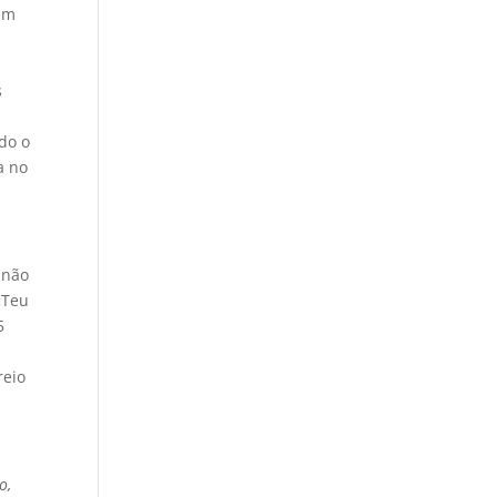
 em
s
do o
a no
 não
«Teu
5
reio
o,