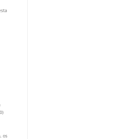
esta
e
0)
, os