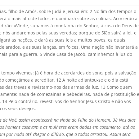
aías, filho de Amós, sobre Judá e Jerusalém: 2 No fim dos tempos o
rá o mais alto de todos, e dominará sobre as colinas. Acorrerão a
 e dirão: «Vinde, subamos à montanha do Senhor, à casa do Deus de
e nós andaremos pelas suas veredas; porque de Sião sairá a lei, e
lgará as nações, e dará as suas leis a muitos povos, os quais
e arados, e as suas lanças, em foices. Uma nação não levantará a
mais para a guerra. 5 Vinde Casa de Jacob, caminhemos à luz do
tempo vivemos: já é hora de acordardes do sono, pois a salvação
o começámos a acreditar. 12 A noite adiantou-se e o dia está
ras das trevas e revistamo-nos das armas da luz. 13 Como quem
amente: nada de comezainas e bebedeiras, nada de prostituição 
. 14 Pelo contrário, revesti-vos do Senhor Jesus Cristo e não vos
o os seus desejos.
s de Noé, assim acontecerá na vinda do Filho do Homem. 38 Nos dias
e, os homens casavam e as mulheres eram dadas em casamento, até ao
m por nada até chegar o dilúvio, que a todos arrastou. Assim será