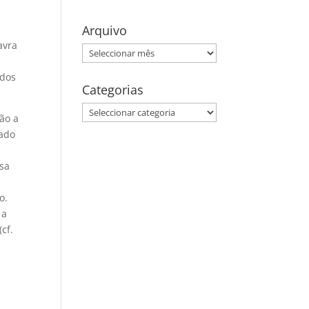
Arquivo
avra
Arquivo
odos
Categorias
Categorias
mão a
cado
a
ssa
o.
 a
cf.