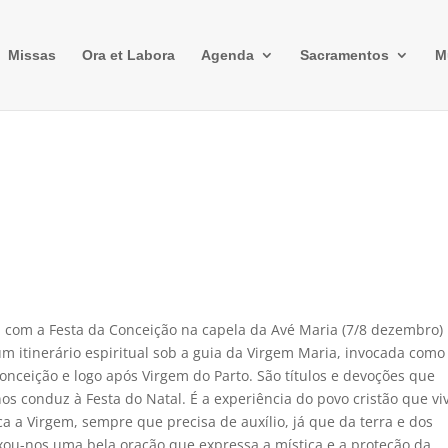
Missas
Ora et Labora
Agenda
Sacramentos
M
 com a Festa da Conceição na capela da Avé Maria (7/8 dezembro)
m itinerário espiritual sob a guia da Virgem Maria, invocada como
nceição e logo após Virgem do Parto. São títulos e devoções que
s conduz à Festa do Natal. É a experiência do povo cristão que vi
a a Virgem, sempre que precisa de auxílio, já que da terra e dos
ou-nos uma bela oração que expressa a mística e a proteção da