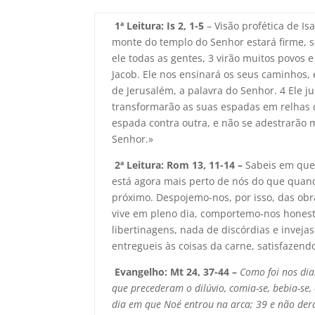
1ª Leitura: Is 2, 1-5
– Visão profética de Is
monte do templo do Senhor estará firme, se
ele todas as gentes, 3 virão muitos povos
Jacob. Ele nos ensinará os seus caminhos, 
de Jerusalém, a palavra do Senhor. 4 Ele ju
transformarão as suas espadas em relhas d
espada contra outra, e não se adestrarão 
Senhor.»
2ª Leitura: Rom 13, 11-14 –
Sabeis em que 
está agora mais perto de nós do que quand
próximo. Despojemo-nos, por isso, das ob
vive em pleno dia, comportemo-nos honest
libertinagens, nada de discórdias e invejas
entregueis às coisas da carne, satisfazend
Evangelho: Mt 24, 37-44 –
Como foi nos dia
que precederam o dilúvio, comia-se, bebia-s
dia em que Noé entrou na arca; 39 e não dera