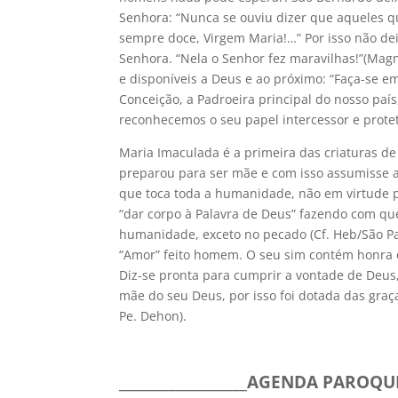
Senhora: “Nunca se ouviu dizer que aqueles q
sempre doce, Virgem Maria!…” Por isso não de
Senhora. “Nela o Senhor fez maravilhas!”(Magnif
e disponíveis a Deus e ao próximo: “Faça-se e
Conceição, a Padroeira principal do nosso país
reconhecemos o seu papel intercessor e protet
Maria Imaculada é a primeira das criaturas de 
preparou para ser mãe e com isso assumisse a 
que toca toda a humanidade, não em virtude p
“dar corpo à Palavra de Deus” fazendo com q
humanidade, exceto no pecado (Cf. Heb/São Pa
“Amor” feito homem. O seu sim contém honra e 
Diz-se pronta para cumprir a vontade de Deus, 
mãe do seu Deus, por isso foi dotada das graç
Pe. Dehon).
__________________AGENDA PAROQUI