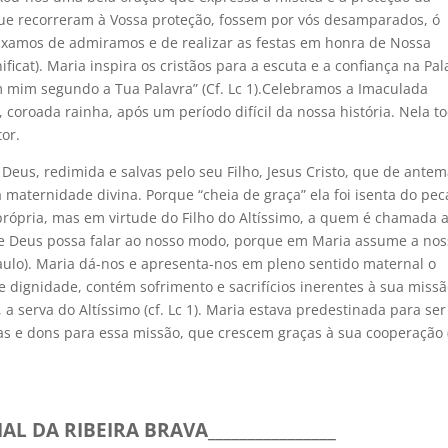
ue recorreram à Vossa proteção, fossem por vós desamparados, ó
ixamos de admiramos e de realizar as festas em honra de Nossa
icat). Maria inspira os cristãos para a escuta e a confiança na Pal
m mim segundo a Tua Palavra” (Cf. Lc 1).Celebramos a Imaculada
, coroada rainha, após um período difícil da nossa história. Nela t
or.
Deus, redimida e salvas pelo seu Filho, Jesus Cristo, que de ante
maternidade divina. Porque “cheia de graça” ela foi isenta do pe
rópria, mas em virtude do Filho do Altíssimo, a quem é chamada 
ue Deus possa falar ao nosso modo, porque em Maria assume a no
ulo). Maria dá-nos e apresenta-nos em pleno sentido maternal o
dignidade, contém sofrimento e sacrifícios inerentes à sua missã
a serva do Altíssimo (cf. Lc 1). Maria estava predestinada para ser
as e dons para essa missão, que crescem graças à sua cooperação (
AL DA RIBEIRA BRAVA________________