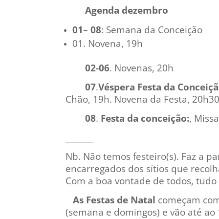
Agenda dezembro
01– 08
: Semana da Conceição
01. Novena, 19h
02-06
. Novenas, 20h
07
.
Véspera Festa da Conceiç
Chão, 19h. Novena da Festa, 20h3
08
.
Festa da conceição:
, Miss
_______
Nb. Não temos festeiro(s). Faz a p
encarregados dos sítios que recol
Com a boa vontade de todos, tudo 
As Festas de Natal
começam com a
(semana e domingos) e vão até ao 1