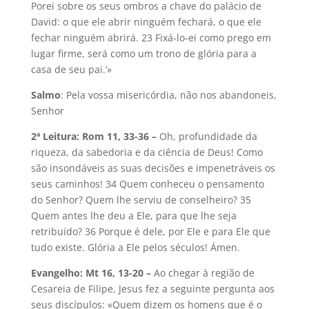
Porei sobre os seus ombros a chave do palácio de
David: o que ele abrir ninguém fechará, o que ele
fechar ninguém abrirá. 23 Fixá-lo-ei como prego em
lugar firme, será como um trono de glória para a
casa de seu pai.’»
Salmo
: Pela vossa misericórdia, não nos abandoneis,
Senhor
2ª Leitura: Rom 11, 33-36 –
Oh, profundidade da
riqueza, da sabedoria e da ciência de Deus! Como
são insondáveis as suas decisões e impenetráveis os
seus caminhos! 34 Quem conheceu o pensamento
do Senhor? Quem lhe serviu de conselheiro? 35
Quem antes lhe deu a Ele, para que lhe seja
retribuído? 36 Porque é dele, por Ele e para Ele que
tudo existe. Glória a Ele pelos séculos! Ámen.
Evangelho: Mt 16, 13-20 –
Ao chegar à região de
Cesareia de Filipe, Jesus fez a seguinte pergunta aos
seus discípulos: «Quem dizem os homens que é o