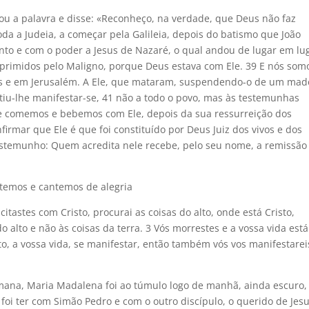
ou a palavra e disse: «Reconheço, na verdade, que Deus não faz
da a Judeia, a começar pela Galileia, depois do batismo que João
nto e com o poder a Jesus de Nazaré, o qual andou de lugar em lu
primidos pelo Maligno, porque Deus estava com Ele. 39 E nós som
us e em Jerusalém. A Ele, que mataram, suspendendo-o de um made
itiu-lhe manifestar-se, 41 não a todo o povo, mas às testemunhas
e comemos e bebemos com Ele, depois da sua ressurreição dos
irmar que Ele é que foi constituído por Deus Juiz dos vivos e dos
testemunho: Quem acredita nele recebe, pelo seu nome, a remissão
ultemos e cantemos de alegria
citastes com Cristo, procurai as coisas do alto, onde está Cristo,
do alto e não às coisas da terra. 3 Vós morrestes e a vossa vida está
o, a vossa vida, se manifestar, então também vós vos manifestarei
mana, Maria Madalena foi ao túmulo logo de manhã, ainda escuro,
 foi ter com Simão Pedro e com o outro discípulo, o querido de Jesu