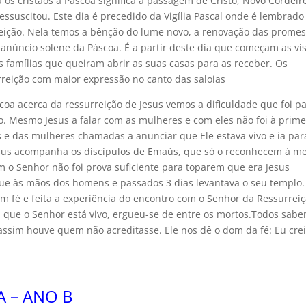
a os cristãos a Páscoa significa a passagem de Cristo, Novo Cordeir
essuscitou. Este dia é precedido da Vigília Pascal onde é lembrado
rreição. Nela temos a bênção do lume novo, a renovação das prome
anúncio solene da Páscoa. É a partir deste dia que começam as vis
e às famílias que queiram abrir as suas casas para as receber. Os
urreição com maior expressão no canto das saloias
oa acerca da ressurreição de Jesus vemos a dificuldade que foi p
vo. Mesmo Jesus a falar com as mulheres e com eles não foi à prime
 e das mulheres chamadas a anunciar que Ele estava vivo e ia par
Jesus acompanha os discípulos de Emaús, que só o reconhecem à m
em o Senhor não foi prova suficiente para toparem que era Jesus
gue às mãos dos homens e passados 3 dias levantava o seu templo.
 fé e feita a experiência do encontro com o Senhor da Ressurrei
a que o Senhor está vivo, ergueu-se de entre os mortos.Todos sab
 assim houve quem não acreditasse. Ele nos dê o dom da fé: Eu cre
A – ANO B