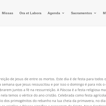
Missas
Ora et Labora
Agenda
Sacramentos
M
ição de Jesus de entre os mortos. Este dia é de festa para todos 
da semana que Jesus ressuscitou e por isso o domingo é para nós o 
ebrarem juntos a fé na ressurreição. A Páscoa é a festa religiosa ma
 nela temos o vértice do ano cristão. Celebrada como festa agrícol
fício dos primogénitos do rebanho na lua cheia da primavera, no dia