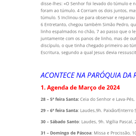
disse-lhes: «O Senhor foi levado do túmulo e 
foram ao túmulo. 4 Corriam os dois juntos, ma
túmulo. 5 Inclinou-se para observar e reparo
6 Entretanto, chegou também Simão Pedro, que
linho espalmados no chão, 7 ao passo que o l
juntamente com os panos de linho, mas de out
discípulo, o que tinha chegado primeiro ao tú
Escritura, segundo a qual Jesus devia ressusci
ACONTECE NA PARÓQUIA DA R
1. Agenda de Março de 2024
28 – 5ª feira Santa:
Ceia do Senhor e Lava-Pés,
29 – 6ª feira
Santa
: Laudes,9h. Paixão/Enterro
30 – Sábado Santo
: Laudes, 9h. Vigília Pascal,
31 – Domingo de Páscoa
: Missa e Procissão