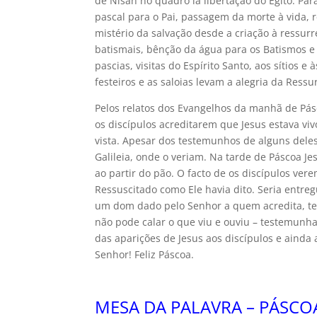
de Nisan no quadro la libertação do Egito. Par
pascal para o Pai, passagem da morte à vida, r
mistério da salvação desde a criação à ressu
batismais, bênção da água para os Batismos e 
pascias, visitas do Espírito Santo, aos sítios 
festeiros e as saloias levam a alegria da Ress
Pelos relatos dos Evangelhos da manhã de Pásc
os discípulos acreditarem que Jesus estava vi
vista. Apesar dos testemunhos de alguns deles
Galileia, onde o veriam. Na tarde de Páscoa 
ao partir do pão. O facto de os discípulos ver
Ressuscitado como Ele havia dito. Seria entre
um dom dado pelo Senhor a quem acredita, tem
não pode calar o que viu e ouviu – testemunh
das aparições de Jesus aos discípulos e ainda
Senhor! Feliz Páscoa.
MESA DA PALAVRA – PÁSCO