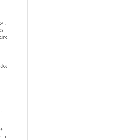
gar,
os
iro,
 dos
s
 e
s, e