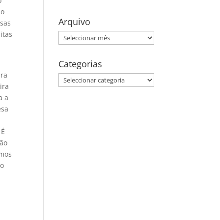
o
 o
Arquivo
ssas
itas
Arquivo
Categorias
ara
Categorias
ira
a a
esa
 É
ção
emos
io