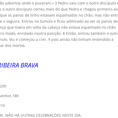
não sabemos onde o puseram.» 3 Pedro saiu com o outro discípulo 
s o outro discípulo correu mais do que Pedro e chegou primeiro ao
u que os panos de linho estavam espalmados no chão, mas não ent
 o seguira. Entrou no túmulo e ficou admirado ao ver os panos de
enço que tivera em volta da cabeça não estava espalmado no chão
ro modo, enrolado noutra posição. 8 Então, entrou também o outr
mulo. Viu e começou a crer, 9 pois ainda não tinham entendido a
tar dos mortos.
IBEIRA BRAVA
 20h
 Senhor,18h
 21h
, 10h. NÂO HÁ OUTRAS CELEBRAÇÕES NESTE DIA.