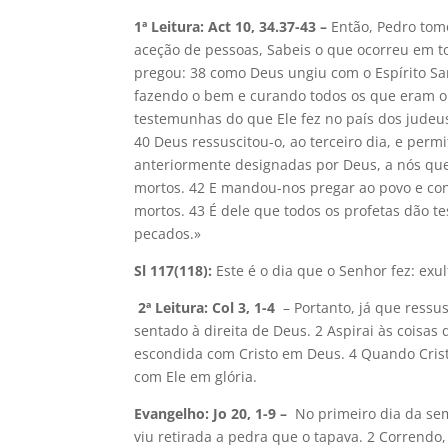
1ª Leitura: Act 10, 34.37-43 –
Então, Pedro tom
aceção de pessoas, Sabeis o que ocorreu em to
pregou: 38 como Deus ungiu com o Espírito Sa
fazendo o bem e curando todos os que eram o
testemunhas do que Ele fez no país dos jude
40 Deus ressuscitou-o, ao terceiro dia, e perm
anteriormente designadas por Deus, a nós qu
mortos. 42 E mandou-nos pregar ao povo e conf
mortos. 43 É dele que todos os profetas dão 
pecados.»
Sl 117(118):
Este é o dia que o Senhor fez: ex
2ª Leitura: Col 3, 1-4
– Portanto, já que ressus
sentado à direita de Deus. 2 Aspirai às coisas 
escondida com Cristo em Deus. 4 Quando Crist
com Ele em glória.
Evangelho: Jo 20, 1-9 –
No primeiro dia da se
viu retirada a pedra que o tapava. 2 Correndo,