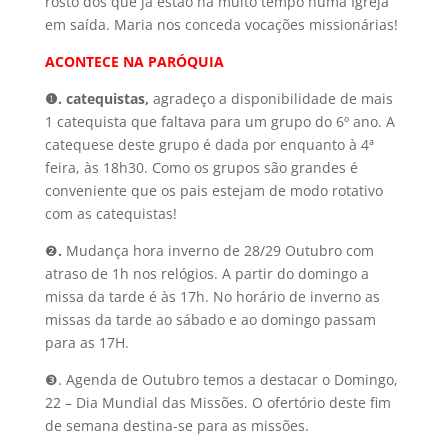
rosto dos que já estão há muito tempo numa Igreja
em saída. Maria nos conceda vocações missionárias!
ACONTECE NA PARÓQUIA
❶
.
catequistas,
agradeço a disponibilidade de mais
1 catequista que faltava para um grupo do 6º ano. A
catequese deste grupo é dada por enquanto à 4ª
feira, às 18h30. Como os grupos são grandes é
conveniente que os pais estejam de modo rotativo
com as catequistas!
❷
.
Mudança hora inverno de 28/29 Outubro com
atraso de 1h nos relógios. A partir do domingo a
missa da tarde é às 17h. No horário de inverno as
missas da tarde ao sábado e ao domingo passam
para as 17H.
❸. Agenda de Outubro temos a destacar o Domingo,
22 – Dia Mundial das Missões. O ofertório deste fim
de semana destina-se para as missões.