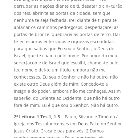
derrubar as nações diante de ti, desatar o cin- turão
dos reis, abrir-te as portas da cidade, sem que
nenhuma te seja fechada. Irei diante de ti para te
aplanar os caminhos pedregosos, despedaçarei as
portas de bronze, quebrarei as portas de ferro. Dar-
te-ei tesouros enterrados e riquezas escondidas;
para que saibas que Eu sou o Senhor, o Deus de
Israel, que te chama pelo nome. Por amor do meu
servo Jacob e de Israel que escolhi, chamei-te pelo
teu nome e dei-te um título, embora não me
conhecesses. Eu sou o Senhor e não há outro, não
existe outro Deus além de mim. Concedo-te a
insígnia do poder, embora não me conheças. Assim
saberão, do Oriente ao Ocidente, que não há outro
fora de mim. Eu é que sou o Senhor. Não há outro.
2ª Leitura: 1 Tes 1, 1-5
– Paulo, Silvano e Timóteo à
igreja dos Tessalonicenses em Deus Pai e no Senhor
Jesus Cristo. Graça e paz para vós. 2 Damos
continuamente graças a Deus por todos vós,