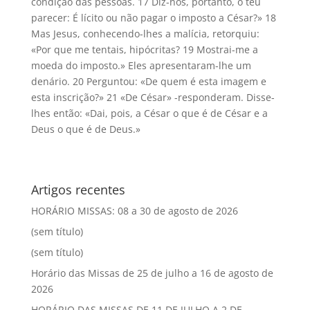
condição das pessoas. 17 Diz-nos, portanto, o teu
parecer: É lícito ou não pagar o imposto a César?» 18
Mas Jesus, conhecendo-lhes a malícia, retorquiu:
«Por que me tentais, hipócritas? 19 Mostrai-me a
moeda do imposto.» Eles apresentaram-lhe um
denário. 20 Perguntou: «De quem é esta imagem e
esta inscrição?» 21 «De César» -responderam. Disse-
lhes então: «Dai, pois, a César o que é de César e a
Deus o que é de Deus.»
Artigos recentes
HORÁRIO MISSAS: 08 a 30 de agosto de 2026
(sem título)
(sem título)
Horário das Missas de 25 de julho a 16 de agosto de
2026
HORÁRIO DAS MISSAS DE 11 DE JULHO A 2 DE