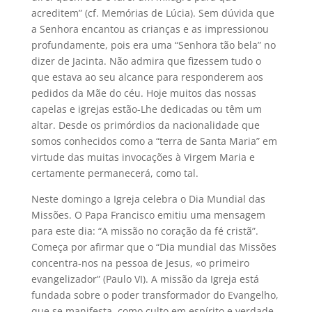
acreditem” (cf. Memórias de Lúcia). Sem dúvida que
a Senhora encantou as crianças e as impressionou
profundamente, pois era uma “Senhora tão bela” no
dizer de Jacinta. Não admira que fizessem tudo o
que estava ao seu alcance para responderem aos
pedidos da Mãe do céu. Hoje muitos das nossas
capelas e igrejas estão-Lhe dedicadas ou têm um
altar. Desde os primórdios da nacionalidade que
somos conhecidos como a “terra de Santa Maria” em
virtude das muitas invocações à Virgem Maria e
certamente permanecerá, como tal.
Neste domingo a Igreja celebra o Dia Mundial das
Missões. O Papa Francisco emitiu uma mensagem
para este dia: “A missão no coração da fé cristã”.
Começa por afirmar que o “Dia mundial das Missões
concentra-nos na pessoa de Jesus, «o primeiro
evangelizador” (Paulo VI). A missão da Igreja está
fundada sobre o poder transformador do Evangelho,
que se manifesta como culto em espírito e verdade,