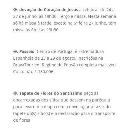
③
.
devoção do Coração de Jesus
a celebrar de 24 a
27 de junho, às 19h30: Terço e missa. Nesta semana
só há missa à tarde, exceto na 6ª feira 27 junho, tem
missa às 8h e as 19h30.
④.
Passeio
: Centro de Portugal e Estremadura
Espanhola de 23 a 29 de agosto. Inscrições na
BravaTour em Regime de Pensão completa mais voo.
Custo p/p, 1.180,00€
⑤
.
Tapete de Flores do Santíssimo
peço às
encarregadas dos sítios que passem na paróquia
para levarem o mapa com o novo lugar a fazer do
tapete do(s) sítio(s) e a declaração para o transporte
de flores