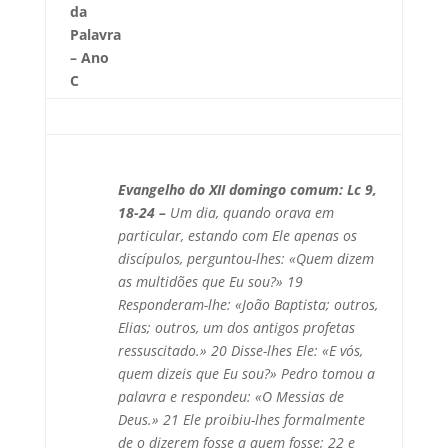
da
Palavra
– Ano
C
Evangelho do XII domingo comum: Lc 9,
18-24 –
Um dia, quando orava em
particular, estando com Ele apenas os
discípulos, perguntou-lhes: «Quem dizem
as multidões que Eu sou?» 19
Responderam-lhe: «João Baptista; outros,
Elias; outros, um dos antigos profetas
ressuscitado.» 20 Disse-lhes Ele: «E vós,
quem dizeis que Eu sou?» Pedro tomou a
palavra e respondeu: «O Messias de
Deus.» 21 Ele proibiu-lhes formalmente
de o dizerem fosse a quem fosse; 22 e