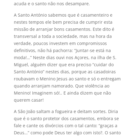
acuda e o santo não nos desampare.
A Santo António sabemos que é casamenteiro e
nestes tempos ele bem precisa de cumprir esta
missão de arranjar bons casamentos. Este dito é
transversal a toda a sociedade, mas na hora da
verdade, poucos investem em compromissos
definitivos, não há pachorra: “Juntar-se está na
moda!…” Neste dias ouvi nos Açores, na ilha de S.
Miguel, alguém dizer que era preciso “cuidar do
Santo António” nestes dias, porque as casadoiras
roubavam o Menino Jesus ao santo e só o entregam
quando arranjam namorado. Que violência ao
Menino! Imaginem só!.. E ainda dizem que não
querem casar!
A São João saltam a fogueira e deitam sortes. Diria
que é o santo protetor dos casamentos, embora se
fale e cante os divórcios com o tal canto: “graças a
Deus…” como pode Deus ter algo com isto?. O santo