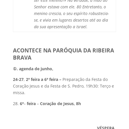
ser este menino?» Na verdade, a mão do
Senhor estava com ele. 80 Entretanto, o
menino crescia, o seu espírito robustecia-
se, e vivia em lugares desertos até ao dia
da sua apresentação a Israel.
ACONTECE NA PARÓQUIA DA RIBEIRA
BRAVA
①
. agenda de junho,
24-27
,
2ª feira a 6ª feira –
Preparação da Festa do
Coração Jesus e da Festa de S. Pedro, 19h30: Terço e
missa.
6ª
–
feira
–
Coração de Jesus,
8h
VÉSPERA