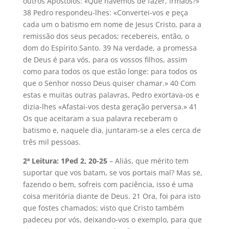
outros Apóstolos: «Que havemos de fazer, irmãos?»
38 Pedro respondeu-lhes: «Convertei-vos e peça
cada um o batismo em nome de Jesus Cristo, para a
remissão dos seus pecados; recebereis, então, o
dom do Espírito Santo. 39 Na verdade, a promessa
de Deus é para vós, para os vossos filhos, assim
como para todos os que estão longe: para todos os
que o Senhor nosso Deus quiser chamar.» 40 Com
estas e muitas outras palavras, Pedro exortava-os e
dizia-lhes «Afastai-vos desta geração perversa.» 41
Os que aceitaram a sua palavra receberam o
batismo e, naquele dia, juntaram-se a eles cerca de
três mil pessoas.
2ª Leitura: 1Ped 2, 20-25
– Aliás, que mérito tem
suportar que vos batam, se vos portais mal? Mas se,
fazendo o bem, sofreis com paciência, isso é uma
coisa meritória diante de Deus. 21 Ora, foi para isto
que fostes chamados; visto que Cristo também
padeceu por vós, deixando-vos o exemplo, para que