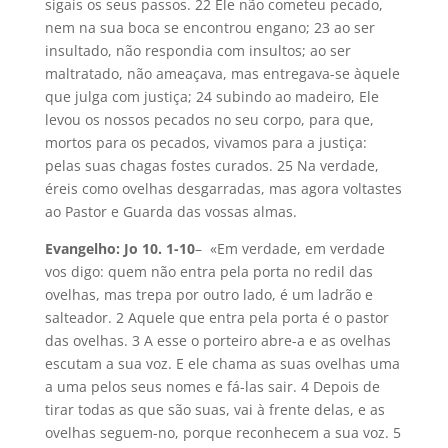
sigais os seus passos. 22 Ele não cometeu pecado,
nem na sua boca se encontrou engano; 23 ao ser
insultado, não respondia com insultos; ao ser
maltratado, não ameaçava, mas entregava-se àquele
que julga com justiça; 24 subindo ao madeiro, Ele
levou os nossos pecados no seu corpo, para que,
mortos para os pecados, vivamos para a justiça:
pelas suas chagas fostes curados. 25 Na verdade,
éreis como ovelhas desgarradas, mas agora voltastes
ao Pastor e Guarda das vossas almas.
Evangelho: Jo 10. 1-10
– «Em verdade, em verdade
vos digo: quem não entra pela porta no redil das
ovelhas, mas trepa por outro lado, é um ladrão e
salteador. 2 Aquele que entra pela porta é o pastor
das ovelhas. 3 A esse o porteiro abre-a e as ovelhas
escutam a sua voz. E ele chama as suas ovelhas uma
a uma pelos seus nomes e fá-las sair. 4 Depois de
tirar todas as que são suas, vai à frente delas, e as
ovelhas seguem-no, porque reconhecem a sua voz. 5