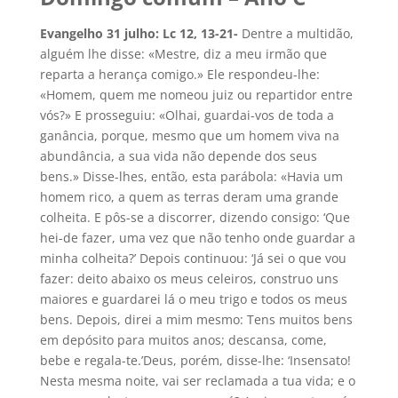
Evangelho 31 julho: Lc 12, 13-21-
Dentre a multidão,
alguém lhe disse: «Mestre, diz a meu irmão que
reparta a herança comigo.» Ele respondeu-lhe:
«Homem, quem me nomeou juiz ou repartidor entre
vós?» E prosseguiu: «Olhai, guardai-vos de toda a
ganância, porque, mesmo que um homem viva na
abundância, a sua vida não depende dos seus
bens.» Disse-lhes, então, esta parábola: «Havia um
homem rico, a quem as terras deram uma grande
colheita. E pôs-se a discorrer, dizendo consigo: ‘Que
hei-de fazer, uma vez que não tenho onde guardar a
minha colheita?’ Depois continuou: ‘Já sei o que vou
fazer: deito abaixo os meus celeiros, construo uns
maiores e guardarei lá o meu trigo e todos os meus
bens. Depois, direi a mim mesmo: Tens muitos bens
em depósito para muitos anos; descansa, come,
bebe e regala-te.’Deus, porém, disse-lhe: ‘Insensato!
Nesta mesma noite, vai ser reclamada a tua vida; e o