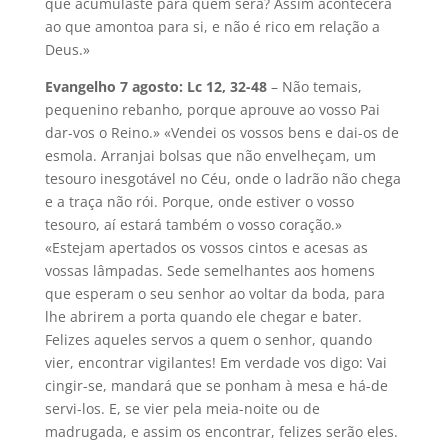
que acumulaste para quem será? Assim acontecerá
ao que amontoa para si, e não é rico em relação a
Deus.»
Evangelho 7 agosto: Lc 12, 32-48
– Não temais,
pequenino rebanho, porque aprouve ao vosso Pai
dar-vos o Reino.» «Vendei os vossos bens e dai-os de
esmola. Arranjai bolsas que não envelheçam, um
tesouro inesgotável no Céu, onde o ladrão não chega
e a traça não rói. Porque, onde estiver o vosso
tesouro, aí estará também o vosso coração.»
«Estejam apertados os vossos cintos e acesas as
vossas lâmpadas. Sede semelhantes aos homens
que esperam o seu senhor ao voltar da boda, para
lhe abrirem a porta quando ele chegar e bater.
Felizes aqueles servos a quem o senhor, quando
vier, encontrar vigilantes! Em verdade vos digo: Vai
cingir-se, mandará que se ponham à mesa e há-de
servi-los. E, se vier pela meia-noite ou de
madrugada, e assim os encontrar, felizes serão eles.