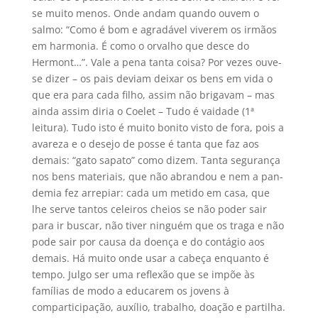
se muito menos. Onde andam quando ouvem o
salmo: “Como é bom e agradável viverem os irmãos
em harmonia. É como o orvalho que desce do
Hermont…”. Vale a pena tanta coisa? Por vezes ouve-
se dizer – os pais deviam deixar os bens em vida o
que era para cada filho, assim não brigavam – mas
ainda assim diria o Coelet – Tudo é vaidade (1ª
leitura). Tudo isto é muito bonito visto de fora, pois a
avareza e o desejo de posse é tanta que faz aos
demais: “gato sapato” como dizem. Tanta segurança
nos bens materiais, que não abrandou e nem a pan-
demia fez arrepiar: cada um metido em casa, que
lhe serve tantos celeiros cheios se não poder sair
para ir buscar, não tiver ninguém que os traga e não
pode sair por causa da doença e do contágio aos
demais. Há muito onde usar a cabeça enquanto é
tempo. Julgo ser uma reflexão que se impõe às
famílias de modo a educarem os jovens à
comparticipação, auxílio, trabalho, doação e partilha.