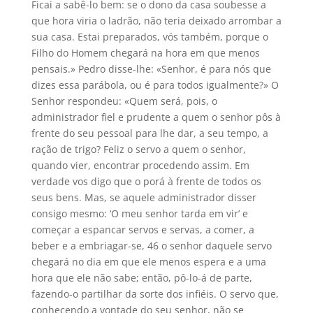
Ficai a sabê-lo bem: se o dono da casa soubesse a
que hora viria o ladrão, não teria deixado arrombar a
sua casa. Estai preparados, vós também, porque o
Filho do Homem chegará na hora em que menos
pensais.» Pedro disse-lhe: «Senhor, é para nós que
dizes essa parábola, ou é para todos igualmente?» O
Senhor respondeu: «Quem será, pois, o
administrador fiel e prudente a quem o senhor pôs à
frente do seu pessoal para lhe dar, a seu tempo, a
ração de trigo? Feliz o servo a quem o senhor,
quando vier, encontrar procedendo assim. Em
verdade vos digo que o porá à frente de todos os
seus bens. Mas, se aquele administrador disser
consigo mesmo: ‘O meu senhor tarda em vir’ e
começar a espancar servos e servas, a comer, a
beber e a embriagar-se, 46 o senhor daquele servo
chegará no dia em que ele menos espera e a uma
hora que ele não sabe; então, pô-lo-á de parte,
fazendo-o partilhar da sorte dos infiéis. O servo que,
conhecendo a vontade do seu senhor, não se