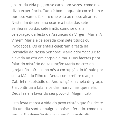
gostos da vida pagam-se caros por vezes, como nos
diz a experiência. Tudo é bom enquanto corre bem e
por isso vamos fazer o que está ao nosso alcance.
Neste fim de semana ocorre a festa das sete
senhoras ou das sete irmãs como se diz: a
celebração da festa da Assunção da Virgem Maria. A
Virgem Maria é celebrada com sete títulos ou
invocações. Os orientais celebram a festa da
Dormição de Nossa Senhora: Maria adormeceu e foi
elevada ao céu em corpo e alma. Duas facetas para
falar do mistério da Assunção: Maria no crer da
igreja não sofre como nós a corrupção do túmulo por
ser a Mãe do Filho de Deus, como refere o anjo
Gabriel no episódio da Anunciação, a cheia de graça.
Ela continua a falar-nos das maravilhas que nela,
Deus faz em favor do seu povo (cf. Magnificat).
Esta festa marca a vida do povo cristão que fez deste
dia um dia santo e nalguns países, feriado, como no
nosso. É a devoção do povo que fala mais alto e