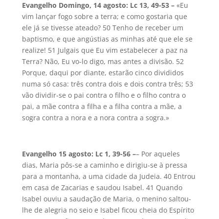
Evangelho Domingo, 14 agosto: Lc 13, 49-53 –
«Eu
vim lançar fogo sobre a terra; e como gostaria que
ele já se tivesse ateado? 50 Tenho de receber um
baptismo, e que angústias as minhas até que ele se
realize! 51 Julgais que Eu vim estabelecer a paz na
Terra? Não, Eu vo-lo digo, mas antes a divisão. 52
Porque, daqui por diante, estarão cinco divididos
numa só casa: três contra dois e dois contra três; 53
vão dividir-se o pai contra o filho e o filho contra o
pai, a mãe contra a filha e a filha contra a mãe, a
sogra contra a nora e a nora contra a sogra.»
Evangelho 15 agosto: Lc 1, 39-56 –
– Por aqueles
dias, Maria pôs-se a caminho e dirigiu-se à pressa
para a montanha, a uma cidade da Judeia. 40 Entrou
em casa de Zacarias e saudou Isabel. 41 Quando
Isabel ouviu a saudação de Maria, o menino saltou-
lhe de alegria no seio e Isabel ficou cheia do Espírito