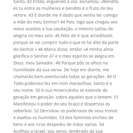
Santo. 42 Então, erguendo a voz, exclamou: «Bendita
és tu entre as mulheres e bendito é o fruto do teu
ventre. 43 E donde me é dado que venha ter comigo
a mãe do meu Senhor? 44 Pois, logo que chegou aos
meus ouvidos a tua saudação, o menino saltou de
alegria no meu seio. 45 Feliz de ti que acreditaste,
porque se vai cumprir tudo o que te foi dito da parte
do Senhor.» 46 Maria disse, então: «A minha alma
glorifica o Senhor 47 e o meu espírito se alegra em
Deus, meu Salvador. 48 Porque pôs os olhos na
humildade da sua serva. De hoje em diante, me
chamarão bem-aventurada todas as gerações. 49 O
Todo-poderoso fez em mim maravilhas. Santo é o
seu nome. 50 A sua misericórdia se estende de
geração em geração sobre aqueles que o temem. 51
Manifestou o poder do seu braço e dispersou os
soberbos. 52 Derrubou os poderosos de seus tronos
e exaltou os humildes. 53 Aos famintos encheu de
bens e aos ricos despediu de mãos vazias. 54
Acolheu a Israel, seu servo, lembrado da sua