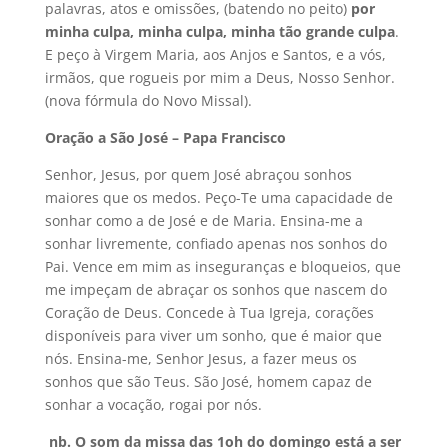
palavras, atos e omissões, (batendo no peito)
por
minha culpa, minha culpa, minha tão grande culpa
.
E peço à Virgem Maria, aos Anjos e Santos, e a vós,
irmãos, que rogueis por mim a Deus, Nosso Senhor.
(nova fórmula do Novo Missal).
Oração a São José – Papa Francisco
Senhor, Jesus, por quem José abraçou sonhos
maiores que os medos. Peço-Te uma capacidade de
sonhar como a de José e de Maria. Ensina-me a
sonhar livremente, confiado apenas nos sonhos do
Pai. Vence em mim as inseguranças e bloqueios, que
me impeçam de abraçar os sonhos que nascem do
Coração de Deus. Concede à Tua Igreja, corações
disponíveis para viver um sonho, que é maior que
nós. Ensina-me, Senhor Jesus, a fazer meus os
sonhos que são Teus. São José, homem capaz de
sonhar a vocação, rogai por nós.
nb.
O som da missa das 1oh do domingo está a ser