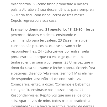
misericórdia, 55 como tinha prometido a nossos
pais, a Abraão e à sua descendência, para sempre.»
56 Maria ficou com Isabel cerca de três meses.
Depois regressou a sua casa.
Evangelho domingo, 21 agosto: Lc 13, 22-30
– Jesus
percorria cidades e aldeias, ensinando e
caminhando para Jerusalém. 23 Disse-lhe alguém:
«Senhor, são poucos os que se salvam?» Ele
respondeu-lhes: 24 «Esforçai-vos por entrar pela
porta estreita, porque Eu vos digo que muitos
tentarão entrar sem o conseguir. 25 Uma vez que o
dono da casa se levante e feche a porta, ficareis fora
e batereis, dizendo: ‘Abre-nos, Senhor!’ Mas ele há-
de responder-vos: ‘Não sei de onde sois.’ 26
Começareis, então, a dizer: ‘Comemos e bebemos
contigo e Tu ensinaste nas nossas praças.’ 27
Responder-vos-á: ‘Repito-vos que não sei de onde
sois. Apartai-vos de mim, todos os que praticais a
iniquidade.’ 28 Lá haverá pranto e ranger de dentes,