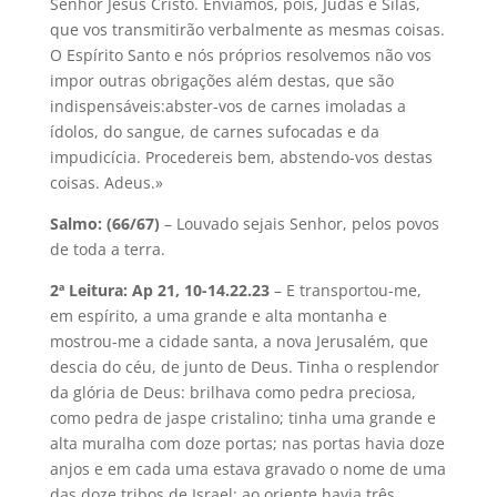
Senhor Jesus Cristo. Enviamos, pois, Judas e Silas,
que vos transmitirão verbalmente as mesmas coisas.
O Espírito Santo e nós próprios resolvemos não vos
impor outras obrigações além destas, que são
indispensáveis:abster-vos de carnes imoladas a
ídolos, do sangue, de carnes sufocadas e da
impudicícia. Procedereis bem, abstendo-vos destas
coisas. Adeus.»
Salmo: (66/67)
– Louvado sejais Senhor, pelos povos
de toda a terra.
2ª Leitura: Ap 21, 10-14.22.23
– E transportou-me,
em espírito, a uma grande e alta montanha e
mostrou-me a cidade santa, a nova Jerusalém, que
descia do céu, de junto de Deus. Tinha o resplendor
da glória de Deus: brilhava como pedra preciosa,
como pedra de jaspe cristalino; tinha uma grande e
alta muralha com doze portas; nas portas havia doze
anjos e em cada uma estava gravado o nome de uma
das doze tribos de Israel: ao oriente havia três