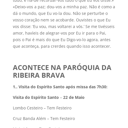
tudo, e há-de recordar-vos tudo o que Eu vos disse.»
«Deixo-vos a paz; dou-vos a minha paz. Não é como a
dá o mundo, que Eu vo-la dou. Não se perturbe o
vosso coração nem se acobarde. Ouvistes o que Eu
vos disse: ‘Eu vou, mas voltarei a vós.’ Se me tivésseis
amor, havíeis de alegrar-vos por Eu ir para o Pai,
pois o Pai é mais do que Eu Digo-vo-lo agora, antes
que aconteça, para crerdes quando isso acontecer.
ACONTECE NA PARÓQUIA DA
RIBEIRA BRAVA
1.
. Visita do Espírito Santo após missa das 7h30:
Visita do Espírito Santo
–
22 de Maio
Lombo Cesteiro – Tem Festeiro
Cruz Banda Além – Tem Festeiro