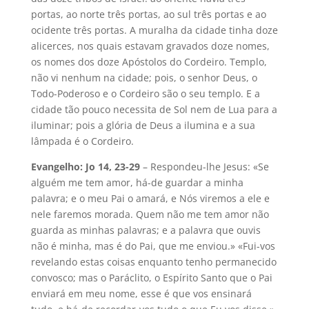
portas, ao norte três portas, ao sul três portas e ao
ocidente três portas. A muralha da cidade tinha doze
alicerces, nos quais estavam gravados doze nomes,
os nomes dos doze Apóstolos do Cordeiro. Templo,
não vi nenhum na cidade; pois, o senhor Deus, o
Todo-Poderoso e o Cordeiro são o seu templo. E a
cidade tão pouco necessita de Sol nem de Lua para a
iluminar; pois a glória de Deus a ilumina e a sua
lâmpada é o Cordeiro.
Evangelho: Jo 14, 23-29
– Respondeu-lhe Jesus: «Se
alguém me tem amor, há-de guardar a minha
palavra; e o meu Pai o amará, e Nós viremos a ele e
nele faremos morada. Quem não me tem amor não
guarda as minhas palavras; e a palavra que ouvis
não é minha, mas é do Pai, que me enviou.» «Fui-vos
revelando estas coisas enquanto tenho permanecido
convosco; mas o Paráclito, o Espírito Santo que o Pai
enviará em meu nome, esse é que vos ensinará