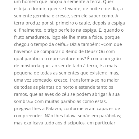
um homem que lançou a semente à terra. Quer
esteja a dormir, quer se levante, de noite e de dia, a
semente germina e cresce, sem ele saber como. A
terra produz por si, primeiro o caule, depois a espiga
e, finalmente, o trigo perfeito na espiga. E, quando o
fruto amadurece, logo ele lhe mete a foice, porque
chegou o tempo da ceifa.» Dizia também: «Com que
havemos de comparar o Reino de Deus? Ou com
qual parábola o representaremos? É como um grão
de mostarda que, ao ser deitado à terra, é a mais
pequena de todas as sementes que existem; mas,
uma vez semeado, cresce, transforma-se na maior
de todas as plantas do horto e estende tanto os
ramos, que as aves do céu se podem abrigar à sua
sombra.» Com muitas parábolas como estas,
pregava-lhes a Palavra, conforme eram capazes de
compreender. Não lhes falava senão em parábolas;
mas explicava tudo aos discípulos, em particular.