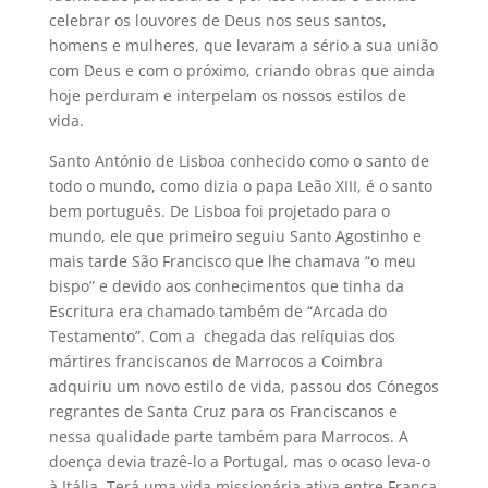
celebrar os louvores de Deus nos seus santos,
homens e mulheres, que levaram a sério a sua união
com Deus e com o próximo, criando obras que ainda
hoje perduram e interpelam os nossos estilos de
vida.
Santo António de Lisboa conhecido como o santo de
todo o mundo, como dizia o papa Leão XIII, é o santo
bem português. De Lisboa foi projetado para o
mundo, ele que primeiro seguiu Santo Agostinho e
mais tarde São Francisco que lhe chamava “o meu
bispo” e devido aos conhecimentos que tinha da
Escritura era chamado também de “Arcada do
Testamento”. Com a chegada das relíquias dos
mártires franciscanos de Marrocos a Coimbra
adquiriu um novo estilo de vida, passou dos Cónegos
regrantes de Santa Cruz para os Franciscanos e
nessa qualidade parte também para Marrocos. A
doença devia trazê-lo a Portugal, mas o ocaso leva-o
à Itália. Terá uma vida missionária ativa entre França