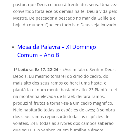
pastor, que Deus colocou à frente dos seus. Uma vez
convertido fortalece os demais na fé. Deu a vida pelo
Mestre. De pescador a pescado no mar da Galileia e
hoje do mundo. Que em tudo isto Deus seja louvado.
Mesa da Palavra – XI Domingo
Comum – Ano B
1ª Leitura: Ez 17, 22-24 –
«Assim fala o Senhor Deus:
Depois, Eu mesmo tomarei do cimo do cedro, do
mais alto dos seus ramos colherei uma haste, e
plantá-la-ei num monte bastante alto. 23 Plantá-la-ei
na montanha elevada de Israel: deitará ramos,
produzirá frutos e tornar-se-á um cedro magnífico.
Nele habitarão todas as espécies de aves; à sombra
dos seus ramos repousarão todas as espécies de
voláteis. 24 E todas as árvores dos campos saberão
que sou Eu, o Senhor, quem humilha a árvore