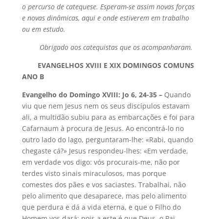
o percurso de catequese. Esperam-se assim novas forças
e novas dinâmicas, aqui e onde estiverem em trabalho
ou em estudo.
Obrigado aos catequistas que os acompanharam.
EVANGELHOS XVIII E XIX DOMINGOS COMUNS
ANO B
Evangelho do Domingo XVIII: Jo 6, 24-35 –
Quando
viu que nem Jesus nem os seus discípulos estavam
ali, a multidão subiu para as embarcações e foi para
Cafarnaum à procura de Jesus. Ao encontrá-lo no
outro lado do lago, perguntaram-lhe: «Rabi, quando
chegaste cá?» Jesus respondeu-lhes: «Em verdade,
em verdade vos digo: vós procurais-me, não por
terdes visto sinais miraculosos, mas porque
comestes dos pães e vos saciastes. Trabalhai, não
pelo alimento que desaparece, mas pelo alimento
que perdura e dá a vida eterna, e que o Filho do
Homem vos dará; pois a este é que Deus, o Pai,