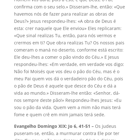
confirma com o seu selo.» Disseram-lhe, então: «Que
havemos nós de fazer para realizar as obras de
Deus?» Jesus respondeu-lhes: «A obra de Deus é
esta: crer naquele que Ele enviou» Eles replicaram:
«Que sinal realizas Tu, então, para nós vermos e
crermos em ti? Que obra realizas Tu? Os nossos pais
comeram o maná no deserto, conforme está escrito:
Ele deu-lhes a comer o pão vindo do Céu.» E Jesus
respondeu-lhes: «Em verdade, em verdade vos digo:
Não foi Moisés que vos deu o pão do Céu, mas é o
meu Pai quem vos dá o verdadeiro pão do Céu, pois
o pão de Deus é aquele que desce do Céu e dá a
vida ao mundo.» Disseram-lhe então: «Senhor, dá-
nos sempre deste pão!» Respondeu-lhes Jesus: «Eu
sou o pão da vida. Quem vem a mim não mais terá
fome e quem crê em mim jamais terá sede.
Evangelho Domingo XIX: Jo 6, 41-51 –
Os judeus
puseram-se, então, a murmurar contra Ele por ter