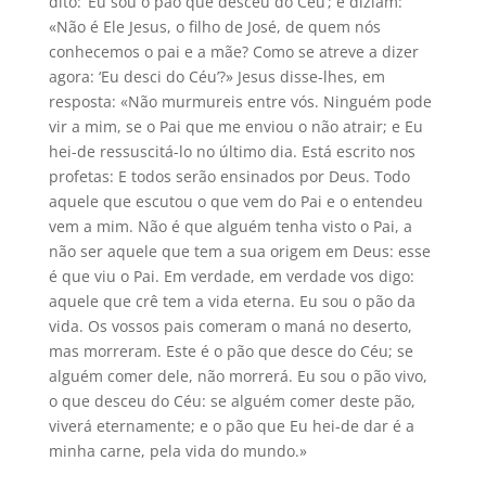
dito: ‘Eu sou o pão que desceu do Céu’; e diziam:
«Não é Ele Jesus, o filho de José, de quem nós
conhecemos o pai e a mãe? Como se atreve a dizer
agora: ‘Eu desci do Céu’?» Jesus disse-lhes, em
resposta: «Não murmureis entre vós. Ninguém pode
vir a mim, se o Pai que me enviou o não atrair; e Eu
hei-de ressuscitá-lo no último dia. Está escrito nos
profetas: E todos serão ensinados por Deus. Todo
aquele que escutou o que vem do Pai e o entendeu
vem a mim. Não é que alguém tenha visto o Pai, a
não ser aquele que tem a sua origem em Deus: esse
é que viu o Pai. Em verdade, em verdade vos digo:
aquele que crê tem a vida eterna. Eu sou o pão da
vida. Os vossos pais comeram o maná no deserto,
mas morreram. Este é o pão que desce do Céu; se
alguém comer dele, não morrerá. Eu sou o pão vivo,
o que desceu do Céu: se alguém comer deste pão,
viverá eternamente; e o pão que Eu hei-de dar é a
minha carne, pela vida do mundo.»