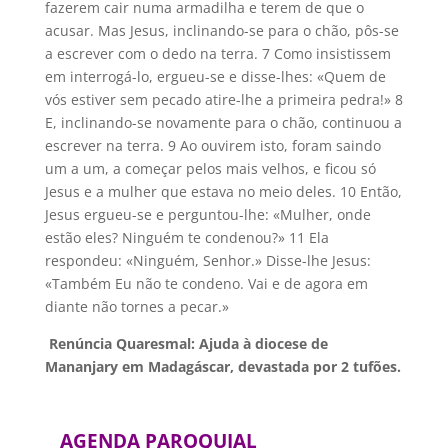
fazerem cair numa armadilha e terem de que o
acusar. Mas Jesus, inclinando-se para o chão, pôs-se
a escrever com o dedo na terra. 7 Como insistissem
em interrogá-lo, ergueu-se e disse-lhes: «Quem de
vós estiver sem pecado atire-lhe a primeira pedra!» 8
E, inclinando-se novamente para o chão, continuou a
escrever na terra. 9 Ao ouvirem isto, foram saindo
um a um, a começar pelos mais velhos, e ficou só
Jesus e a mulher que estava no meio deles. 10 Então,
Jesus ergueu-se e perguntou-lhe: «Mulher, onde
estão eles? Ninguém te condenou?» 11 Ela
respondeu: «Ninguém, Senhor.» Disse-lhe Jesus:
«Também Eu não te condeno. Vai e de agora em
diante não tornes a pecar.»
Renúncia Quaresmal: Ajuda à diocese de
Mananjary em Madagáscar, devastada por 2 tufões.
AGENDA PAROQUIAL