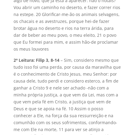
algo de novo, que já está a aparecer: não o notais?
Vou abrir um caminho no deserto, e fazer correr rios
na estepe. 20 Glorificar-me-ão os animais selvagens,
os chacais e as avestruzes, porque hei-de fazer
brotar água no deserto e rios na terra árida, para
dar de beber ao meu povo, o meu eleito, 21 o povo
que Eu formei para mim, e assim hão-de proclamar
os meus louvores
2ª Leitura: Filip 3, 8-14
– Sim, considero mesmo que
tudo isso foi uma perda, por causa da maravilha que
é o conhecimento de Cristo Jesus, meu Senhor: por
causa dele, tudo perdi e considero esterco, a fim de
ganhar a Cristo 9 e nele ser achado -não com a
minha própria justiça, a que vem da Lei, mas com a
que vem pela fé em Cristo, a justiça que vem de
Deus e que se apoia na fé. 10 Assim o posso
conhecer a Ele, na força da sua ressurreição e na
comunhão com os seus sofrimentos, conformando-
me com Ele na morte, 11 para ver se atinjo a