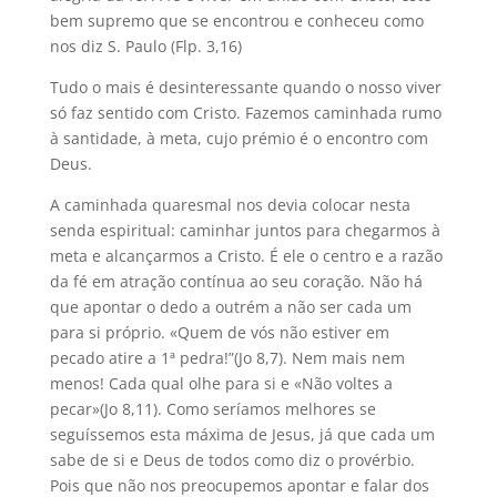
bem supremo que se encontrou e conheceu como
nos diz S. Paulo (Flp. 3,16)
Tudo o mais é desinteressante quando o nosso viver
só faz sentido com Cristo. Fazemos caminhada rumo
à santidade, à meta, cujo prémio é o encontro com
Deus.
A caminhada quaresmal nos devia colocar nesta
senda espiritual: caminhar juntos para chegarmos à
meta e alcançarmos a Cristo. É ele o centro e a razão
da fé em atração contínua ao seu coração. Não há
que apontar o dedo a outrém a não ser cada um
para si próprio. «Quem de vós não estiver em
pecado atire a 1ª pedra!”(Jo 8,7). Nem mais nem
menos! Cada qual olhe para si e «Não voltes a
pecar»(Jo 8,11). Como seríamos melhores se
seguíssemos esta máxima de Jesus, já que cada um
sabe de si e Deus de todos como diz o provérbio.
Pois que não nos preocupemos apontar e falar dos