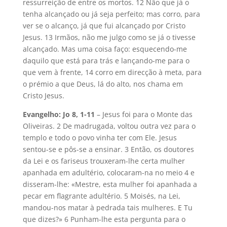
ressurreição de entre os mortos. 12 Não que já o
tenha alcançado ou já seja perfeito; mas corro, para
ver se o alcanço, já que fui alcançado por Cristo
Jesus. 13 Irmãos, não me julgo como se já o tivesse
alcançado. Mas uma coisa faço: esquecendo-me
daquilo que está para trás e lançando-me para o
que vem à frente, 14 corro em direcção à meta, para
o prémio a que Deus, lá do alto, nos chama em
Cristo Jesus.
Evangelho: Jo 8, 1-11
– Jesus foi para o Monte das
Oliveiras. 2 De madrugada, voltou outra vez para o
templo e todo o povo vinha ter com Ele. Jesus
sentou-se e pôs-se a ensinar. 3 Então, os doutores
da Lei e os fariseus trouxeram-lhe certa mulher
apanhada em adultério, colocaram-na no meio 4 e
disseram-lhe: «Mestre, esta mulher foi apanhada a
pecar em flagrante adultério. 5 Moisés, na Lei,
mandou-nos matar à pedrada tais mulheres. E Tu
que dizes?» 6 Punham-lhe esta pergunta para o