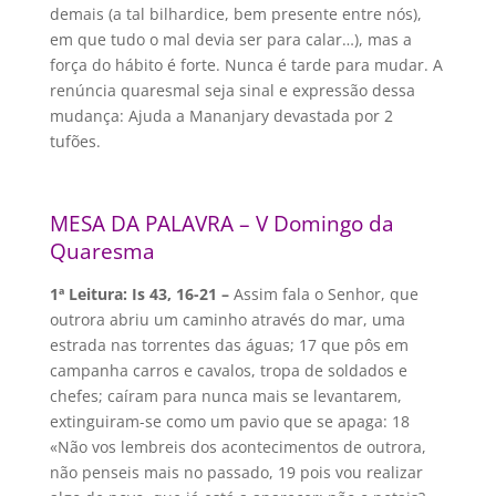
demais (a tal bilhardice, bem presente entre nós),
em que tudo o mal devia ser para calar…), mas a
força do hábito é forte. Nunca é tarde para mudar. A
renúncia quaresmal seja sinal e expressão dessa
mudança: Ajuda a Mananjary devastada por 2
tufões.
MESA DA PALAVRA – V Domingo da
Quaresma
1ª Leitura: Is 43, 16-21 –
Assim fala o Senhor, que
outrora abriu um caminho através do mar, uma
estrada nas torrentes das águas; 17 que pôs em
campanha carros e cavalos, tropa de soldados e
chefes; caíram para nunca mais se levantarem,
extinguiram-se como um pavio que se apaga: 18
«Não vos lembreis dos acontecimentos de outrora,
não penseis mais no passado, 19 pois vou realizar