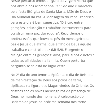
Neste percurso temos a figura da Virgem Maria que
nos abre e nos acompanha. O 1º do ano é marcado
pela festa litúrgica de Santa Maria, Mãe de Deus e
Dia Mundial da Paz. A Mensagem do Papa Francisco
para este dia é bem sugestiva: “Diálogo entre
gerações, educação e Trabalho: instrumentos para
construir uma paz duradoura”. Recordemos o
profeta Isaías que louva os pés do mensageiro da
paz e Jesus que afirma, que é filho de Deus aquele
trabalha e constrói a paz (Mt 5,9). É urgente o
diálogo entre as gerações: avós, pais, filhos e netos e
todas as afinidades na família. Quem perturba
pergunte-se se está no lugar certo.
No 2º dia do ano temos a Epifania, o dia de Reis, dia
da manifestação de Deus aos povos da terra,
tipificada na figura dos Magos vindos do Oriente. Os
cristãos são os novos mensageiros da presença de
Deus no mundo dos homens. A celebração do
Batismo de Jesus na próxima semana nos torne