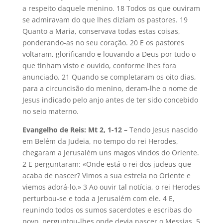
a respeito daquele menino. 18 Todos os que ouviram
se admiravam do que lhes diziam os pastores. 19
Quanto a Maria, conservava todas estas coisas,
ponderando-as no seu coração. 20 E os pastores
voltaram, glorificando e louvando a Deus por tudo o
que tinham visto e ouvido, conforme lhes fora
anunciado. 21 Quando se completaram os oito dias,
para a circuncisão do menino, deram-lhe o nome de
Jesus indicado pelo anjo antes de ter sido concebido
no seio materno.
Evangelho de Reis: Mt 2, 1-12 –
Tendo Jesus nascido
em Belém da Judeia, no tempo do rei Herodes,
chegaram a Jerusalém uns magos vindos do Oriente.
2 E perguntaram: «Onde está o rei dos judeus que
acaba de nascer? Vimos a sua estrela no Oriente e
viemos adorá-lo.» 3 Ao ouvir tal notícia, o rei Herodes
perturbou-se e toda a Jerusalém com ele. 4 E,
reunindo todos os sumos sacerdotes e escribas do
povo, perguntou-lhes onde devia nascer o Messias. 5