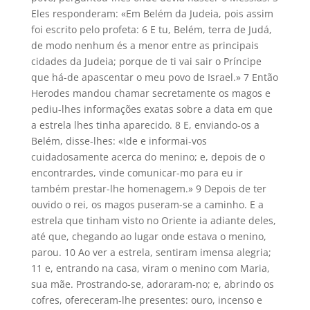
Eles responderam: «Em Belém da Judeia, pois assim
foi escrito pelo profeta: 6 E tu, Belém, terra de Judá,
de modo nenhum és a menor entre as principais
cidades da Judeia; porque de ti vai sair o Príncipe
que há-de apascentar o meu povo de Israel.» 7 Então
Herodes mandou chamar secretamente os magos e
pediu-lhes informações exatas sobre a data em que
a estrela lhes tinha aparecido. 8 E, enviando-os a
Belém, disse-lhes: «Ide e informai-vos
cuidadosamente acerca do menino; e, depois de o
encontrardes, vinde comunicar-mo para eu ir
também prestar-lhe homenagem.» 9 Depois de ter
ouvido o rei, os magos puseram-se a caminho. E a
estrela que tinham visto no Oriente ia adiante deles,
até que, chegando ao lugar onde estava o menino,
parou. 10 Ao ver a estrela, sentiram imensa alegria;
11 e, entrando na casa, viram o menino com Maria,
sua mãe. Prostrando-se, adoraram-no; e, abrindo os
cofres, ofereceram-lhe presentes: ouro, incenso e