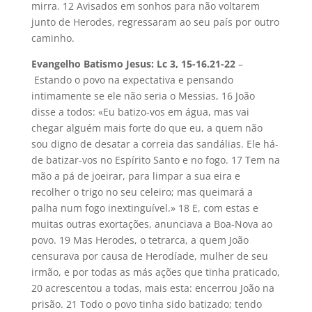
mirra. 12 Avisados em sonhos para não voltarem
junto de Herodes, regressaram ao seu país por outro
caminho.
Evangelho Batismo Jesus: Lc 3, 15-16.21-22
–
Estando o povo na expectativa e pensando
intimamente se ele não seria o Messias, 16 João
disse a todos: «Eu batizo-vos em água, mas vai
chegar alguém mais forte do que eu, a quem não
sou digno de desatar a correia das sandálias. Ele há-
de batizar-vos no Espírito Santo e no fogo. 17 Tem na
mão a pá de joeirar, para limpar a sua eira e
recolher o trigo no seu celeiro; mas queimará a
palha num fogo inextinguível.» 18 E, com estas e
muitas outras exortações, anunciava a Boa-Nova ao
povo. 19 Mas Herodes, o tetrarca, a quem João
censurava por causa de Herodíade, mulher de seu
irmão, e por todas as más ações que tinha praticado,
20 acrescentou a todas, mais esta: encerrou João na
prisão. 21 Todo o povo tinha sido batizado; tendo