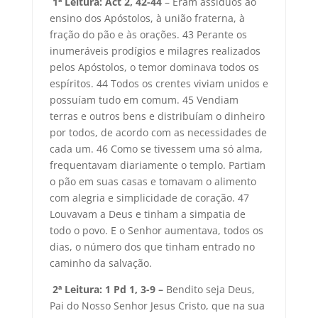
1ª Leitura: Act 2, 42-44
– Eram assíduos ao
ensino dos Apóstolos, à união fraterna, à
fração do pão e às orações. 43 Perante os
inumeráveis prodígios e milagres realizados
pelos Apóstolos, o temor dominava todos os
espíritos. 44 Todos os crentes viviam unidos e
possuíam tudo em comum. 45 Vendiam
terras e outros bens e distribuíam o dinheiro
por todos, de acordo com as necessidades de
cada um. 46 Como se tivessem uma só alma,
frequentavam diariamente o templo. Partiam
o pão em suas casas e tomavam o alimento
com alegria e simplicidade de coração. 47
Louvavam a Deus e tinham a simpatia de
todo o povo. E o Senhor aumentava, todos os
dias, o número dos que tinham entrado no
caminho da salvação.
2ª Leitura: 1 Pd 1, 3-9 –
Bendito seja Deus,
Pai do Nosso Senhor Jesus Cristo, que na sua