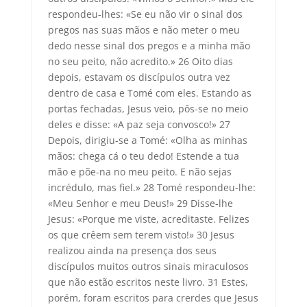
respondeu-lhes: «Se eu não vir o sinal dos
pregos nas suas mãos e não meter o meu
dedo nesse sinal dos pregos e a minha mão
no seu peito, não acredito.» 26 Oito dias
depois, estavam os discípulos outra vez
dentro de casa e Tomé com eles. Estando as
portas fechadas, Jesus veio, pôs-se no meio
deles e disse: «A paz seja convosco!» 27
Depois, dirigiu-se a Tomé: «Olha as minhas
mãos: chega cá o teu dedo! Estende a tua
mão e põe-na no meu peito. E não sejas
incrédulo, mas fiel.» 28 Tomé respondeu-lhe:
«Meu Senhor e meu Deus!» 29 Disse-lhe
Jesus: «Porque me viste, acreditaste. Felizes
os que crêem sem terem visto!» 30 Jesus
realizou ainda na presença dos seus
discípulos muitos outros sinais miraculosos
que não estão escritos neste livro. 31 Estes,
porém, foram escritos para crerdes que Jesus