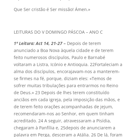
Que Ser cristão é Ser missão! Ámen.»
LEITURAS DO V DOMINGO PÁSCOA – ANO C
1ª Leitura: Act 14, 21-27 –
Depois de terem
anunciado a Boa Nova àquela cidade e de terem
feito numerosos discípulos, Paulo e Barnabé
voltaram a Listra, Icónio e Antioquia. 22Fortaleciam a
alma dos discípulos, encorajavam-nos a manterem-
se firmes na fé, porque, diziam eles: «Temos de
sofrer muitas tribulações para entrarmos no Reino
de Deus.» 23 Depois de lhes terem constituído
anciãos em cada igreja, pela imposição das mãos, e
de terem feito orações acompanhadas de jejum,
recomendaram-nos ao Senhor, em quem tinham
acreditado. 24 A seguir, atravessaram a Pisídia,
chegaram à Panfília e, 25depois de anunciarem a
palavra em Perga, desceram a Atália. 26 De lá, foram