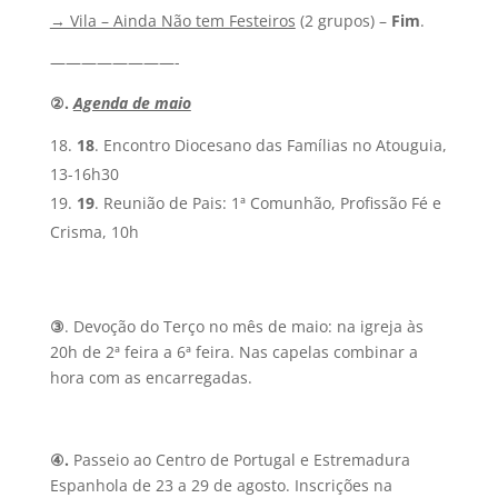
→ Vila – Ainda Não tem Festeiros
(2 grupos) –
Fim
.
————————-
②.
Agenda de maio
18
. Encontro Diocesano das Famílias no Atouguia,
13-16h30
19
. Reunião de Pais: 1ª Comunhão, Profissão Fé e
Crisma, 10h
③
. Devoção do Terço no mês de maio: na igreja às
20h de 2ª feira a 6ª feira. Nas capelas combinar a
hora com as encarregadas.
④.
Passeio ao Centro de Portugal e Estremadura
Espanhola de 23 a 29 de agosto. Inscrições na