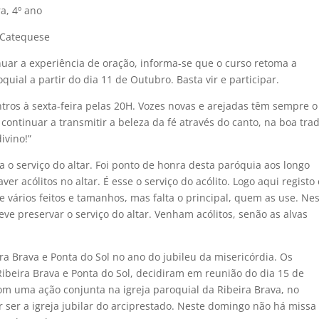
a, 4º ano
a Catequese
uar a experiência de oração, informa-se que o curso retoma a
oquial a partir do dia 11 de Outubro. Basta vir e participar.
tros à sexta-feira pelas 20H. Vozes novas e arejadas têm sempre o
ontinuar a transmitir a beleza da fé através do canto, na boa tra
ivino!”
 o serviço do altar. Foi ponto de honra desta paróquia aos longo
r acólitos no altar. É esse o serviço do acólito. Logo aqui registo
 vários feitos e tamanhos, mas falta o principal, quem as use. Ne
ve preservar o serviço do altar. Venham acólitos, senão as alvas
ra Brava e Ponta do Sol no ano do jubileu da misericórdia. Os
ibeira Brava e Ponta do Sol, decidiram em reunião do dia 15 de
om uma ação conjunta na igreja paroquial da Ribeira Brava, no
ser a igreja jubilar do arciprestado. Neste domingo não há missa