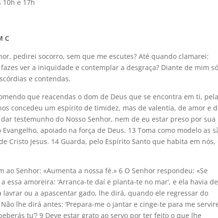
s 10h e 17h
M C
hor, pedirei socorro, sem que me escutes? Até quando clamarei:
 fazes ver a iniquidade e contemplar a desgraça? Diante de mim s
iscórdias e contendas.
ecomendo que reacendas o dom de Deus que se encontra em ti, pel
os concedeu um espírito de timidez, mas de valentia, de amor e 
e dar testemunho do Nosso Senhor, nem de eu estar preso por sua
o Evangelho, apoiado na força de Deus. 13 Toma como modelo as s
e Cristo Jesus. 14 Guarda, pelo Espírito Santo que habita em nós,
m ao Senhor: «Aumenta a nossa fé.» 6 O Senhor respondeu: «Se
a essa amoreira: ‘Arranca-te daí e planta-te no mar’, e ela havia d
 lavrar ou a apascentar gado, lhe dirá, quando ele regressar do
Não lhe dirá antes: ‘Prepara-me o jantar e cinge-te para me servir
erás tu’? 9 Deve estar grato ao servo por ter feito o que lhe