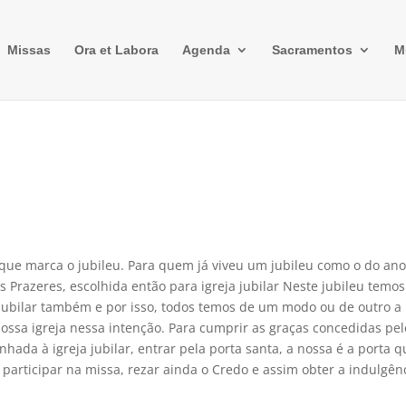
Missas
Ora et Labora
Agenda
Sacramentos
M
 que marca o jubileu. Para quem já viveu um jubileu como o do an
s Prazeres, escolhida então para igreja jubilar Neste jubileu temos
a jubilar também e por isso, todos temos de um modo ou de outro a
ssa igreja nessa intenção. Para cumprir as graças concedidas pel
nhada à igreja jubilar, entrar pela porta santa, a nossa é a porta 
e participar na missa, rezar ainda o Credo e assim obter a indulgên