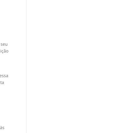
 seu
dição
 essa
sta
 às