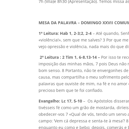
7h (Vila)e 8h30 (Apresentação). Temos missa à
MESA DA PALAVRA – DOMINGO XXVII COMU
1ª Leitura: Hab 1, 2-3;2, 2-4
– Até quando, Sen
«violência!», sem que me salves? 3 Por que me
vejo opressão e violência, nada mais do que d
2ª Leitura : 2 Tim 1, 6-8.13-14 –
Por isso te r
imposição das minhas mãos, 7 pois Deus não n
bom senso. 8 Portanto, não te envergonhes d
causa, mas compartilha o meu sofrimento pel
palavras que ouviste de mim, na fé e no amor d
precioso bem que te foi confiado.
Evangelho: Lc 17, 5-10
– Os Apóstolos dissera
tivésseis fé como um grão de mostarda, diríeis 
obedecer-vos 7 «Qual de vós, tendo um servo a
campo: ‘Vem cá depressa e senta-te à mesa’? 8 
enquanto eu como e bebo; depois, comerás e beb