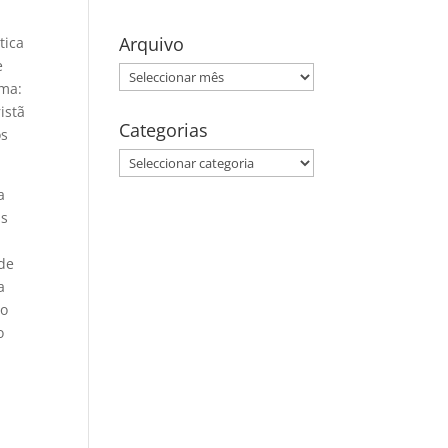
Arquivo
tica
e
Arquivo
rma:
istã
Categorias
os
Categorias
a
as
 de
a
do
o