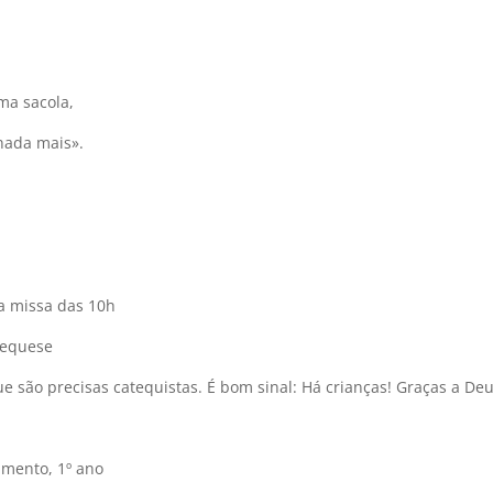
ma sacola,
nada mais».
a missa das 10h
tequese
 são precisas catequistas. É bom sinal: Há crianças! Graças a De
imento, 1º ano