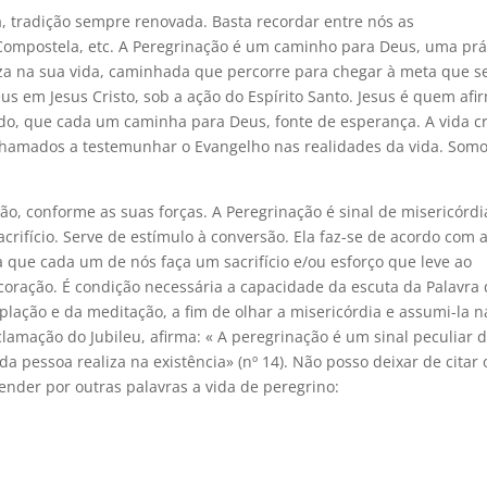
a, tradição sempre renovada. Basta recordar entre nós as
 Compostela, etc. A Peregrinação é um caminho para Deus, uma prá
za na sua vida, caminhada que percorre para chegar à meta que s
s em Jesus Cristo, sob a ação do Espírito Santo. Jesus é quem afi
ndo, que cada um caminha para Deus, fonte de esperança. A vida cr
 chamados a testemunhar o Evangelho nas realidades da vida. Som
o, conforme as suas forças. A Peregrinação é sinal de misericórdi
rifício. Serve de estímulo à conversão. Ela faz-se de acordo com 
a que cada um de nós faça um sacrifício e/ou esforço que leve ao
oração. É condição necessária a capacidade da escuta da Palavra
plação e da meditação, a fim de olhar a misericórdia e assumi-la n
lamação do Jubileu, afirma: « A peregrinação é um sinal peculiar 
 pessoa realiza na existência» (nº 14). Não posso deixar de citar 
nder por outras palavras a vida de peregrino: