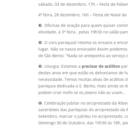
sábado, 03 de dezembro, 17h – Festa da Palavr
4ª feira, 28 dezembro, 16h – Festa de Natal d
❸. Oficinas de oração para quem quiser contin
atividade, à 3ª feira , pelas 19h30 no salão par
❹. O coro paroquial retoma os ensaios e encon
lugar. Não se nasce ensinado! Assim podemos c
de São Bento: “Nada se anteponha ao serviço d
❺. Liturgia: Estamos a
precisar de acólitos
para
destes anos em que estão os dehonianos de have
necessidade. Temos muitas alvas de acólitos de
paróquia dedicada a S. Bento, mais ainda se de
podem criar mofo se os jovens não as usam…
❻. Celebração jubilar no arciprestado da Ribei
sacerdotes das paróquias do arciprestado da R
Setembro, marcar o jubileu no arciprestado, c
Domingo 30 de Outubro, das 15h30 às 18h, por 