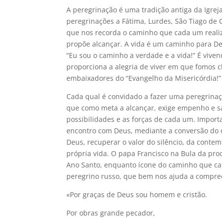
A peregrinação é uma tradição antiga da Igrej
peregrinações a Fátima, Lurdes, São Tiago de
que nos recorda o caminho que cada um reali
propõe alcançar. A vida é um caminho para Deu
“Eu sou o caminho a verdade e a vida!” É vive
proporciona a alegria de viver em que fomos
embaixadores do “Evangelho da Misericórdia!”
Cada qual é convidado a fazer uma peregrinaçã
que como meta a alcançar, exige empenho e sac
possibilidades e as forças de cada um. Import
encontro com Deus, mediante a conversão do c
Deus, recuperar o valor do silêncio, da contem
própria vida. O papa Francisco na Bula da proc
Ano Santo, enquanto ícone do caminho que cada
peregrino russo, que bem nos ajuda a compree
«Por graças de Deus sou homem e cristão.
Por obras grande pecador,