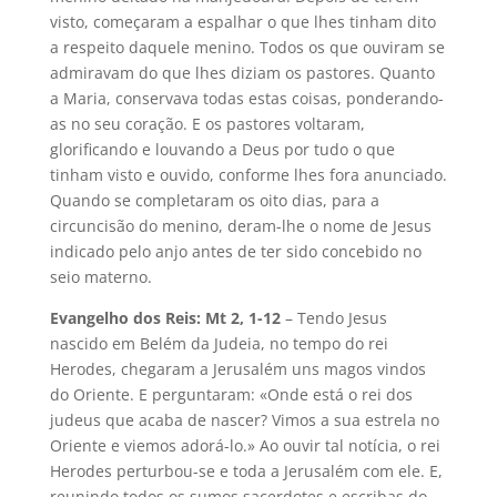
visto, começaram a espalhar o que lhes tinham dito
a respeito daquele menino. Todos os que ouviram se
admiravam do que lhes diziam os pastores. Quanto
a Maria, conservava todas estas coisas, ponderando-
as no seu coração. E os pastores voltaram,
glorificando e louvando a Deus por tudo o que
tinham visto e ouvido, conforme lhes fora anunciado.
Quando se completaram os oito dias, para a
circuncisão do menino, deram-lhe o nome de Jesus
indicado pelo anjo antes de ter sido concebido no
seio materno.
Evangelho dos Reis: Mt 2, 1-12
– Tendo Jesus
nascido em Belém da Judeia, no tempo do rei
Herodes, chegaram a Jerusalém uns magos vindos
do Oriente. E perguntaram: «Onde está o rei dos
judeus que acaba de nascer? Vimos a sua estrela no
Oriente e viemos adorá-lo.» Ao ouvir tal notícia, o rei
Herodes perturbou-se e toda a Jerusalém com ele. E,
reunindo todos os sumos sacerdotes e escribas do