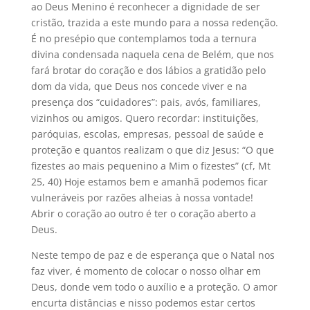
ao Deus Menino é reconhecer a dignidade de ser
cristão, trazida a este mundo para a nossa redenção.
É no presépio que contemplamos toda a ternura
divina condensada naquela cena de Belém, que nos
fará brotar do coração e dos lábios a gratidão pelo
dom da vida, que Deus nos concede viver e na
presença dos “cuidadores”: pais, avós, familiares,
vizinhos ou amigos. Quero recordar: instituições,
paróquias, escolas, empresas, pessoal de saúde e
proteção e quantos realizam o que diz Jesus: “O que
fizestes ao mais pequenino a Mim o fizestes” (cf, Mt
25, 40) Hoje estamos bem e amanhã podemos ficar
vulneráveis por razões alheias à nossa vontade!
Abrir o coração ao outro é ter o coração aberto a
Deus.
Neste tempo de paz e de esperança que o Natal nos
faz viver, é momento de colocar o nosso olhar em
Deus, donde vem todo o auxílio e a proteção. O amor
encurta distâncias e nisso podemos estar certos