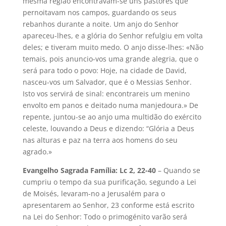
mesma região encontravam-se uns pastores que
pernoitavam nos campos, guardando os seus
rebanhos durante a noite. Um anjo do Senhor
apareceu-lhes, e a glória do Senhor refulgiu em volta
deles; e tiveram muito medo. O anjo disse-lhes: «Não
temais, pois anuncio-vos uma grande alegria, que o
será para todo o povo: Hoje, na cidade de David,
nasceu-vos um Salvador, que é o Messias Senhor.
Isto vos servirá de sinal: encontrareis um menino
envolto em panos e deitado numa manjedoura.» De
repente, juntou-se ao anjo uma multidão do exército
celeste, louvando a Deus e dizendo: “Glória a Deus
nas alturas e paz na terra aos homens do seu
agrado.»
Evangelho Sagrada Família: Lc 2, 22-40
– Quando se
cumpriu o tempo da sua purificação, segundo a Lei
de Moisés, levaram-no a Jerusalém para o
apresentarem ao Senhor, 23 conforme está escrito
na Lei do Senhor: Todo o primogénito varão será