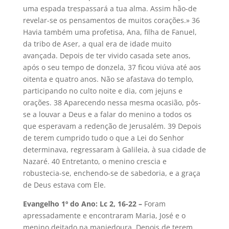
uma espada trespassará a tua alma. Assim hão-de
revelar-se os pensamentos de muitos corações.» 36
Havia também uma profetisa, Ana, filha de Fanuel,
da tribo de Aser, a qual era de idade muito
avançada. Depois de ter vivido casada sete anos,
após o seu tempo de donzela, 37 ficou viúva até aos
oitenta e quatro anos. Não se afastava do templo,
participando no culto noite e dia, com jejuns e
orações. 38 Aparecendo nessa mesma ocasião, pôs-
se a louvar a Deus e a falar do menino a todos os
que esperavam a redenção de Jerusalém. 39 Depois
de terem cumprido tudo o que a Lei do Senhor
determinava, regressaram à Galileia, à sua cidade de
Nazaré. 40 Entretanto, o menino crescia e
robustecia-se, enchendo-se de sabedoria, e a graça
de Deus estava com Ele.
Evangelho 1º do Ano: Lc 2, 16-22 –
Foram
apressadamente e encontraram Maria, José e o
menino deitado na manjedoura. Depois de terem