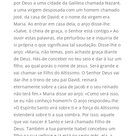
por Deus a uma cidade da Galileia chamada Nazaré,
a uma virgem desposada com um homem chamado
José, da casa de David; e o nome da virgem era
Maria. Ao entrar em casa dela, o anjo disse-lhe:
«Salve, ó cheia de graça, o Senhor está contigo.» Ao
ouvir estas palavras, ela perturbou-se e inquiria de
si própria o que significava tal saudação. Disse-lhe o
anjo: «Maria, não temas, pois achaste graça diante
de Deus. Hás-de conceber no teu seio e dar à luz um
filho, ao qual porás o nome de Jesus. Será grande e
vai chamar-se Filho do Altíssimo. O Senhor Deus vai
dar-lhe o trono de seu pai David, reinará
eternamente sobre a casa de Jacob e o seu reinado
não terá fim.» Maria disse ao anjo: «Como será isso,
se eu não conheço homem?» O anjo respondeu-lhe:
«O Espírito Santo virá sobre ti e a força do Altíssimo
estenderá sobre ti a sua sombra. Por isso, aquele
que vai nascer é Santo e será chamado Filho de
Deus. Também a tua parente Isabel concebeu um
filho na sua velhice e já está no sexto mês, ela, a