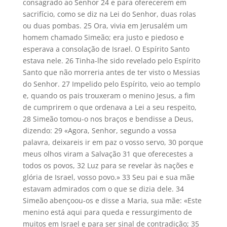
consagrado ao Senhor 24 e para oferecerem em
sacrifício, como se diz na Lei do Senhor, duas rolas
ou duas pombas. 25 Ora, vivia em Jerusalém um
homem chamado Simeão; era justo e piedoso e
esperava a consolação de Israel. O Espírito Santo
estava nele. 26 Tinha-lhe sido revelado pelo Espírito
Santo que não morreria antes de ter visto o Messias
do Senhor. 27 Impelido pelo Espírito, veio ao templo
e, quando os pais trouxeram o menino Jesus, a fim
de cumprirem o que ordenava a Lei a seu respeito,
28 Simeão tomou-o nos braços e bendisse a Deus,
dizendo: 29 «Agora, Senhor, segundo a vossa
palavra, deixareis ir em paz o vosso servo, 30 porque
meus olhos viram a Salvação 31 que oferecestes a
todos os povos, 32 Luz para se revelar às nações e
glória de Israel, vosso povo.» 33 Seu pai e sua mãe
estavam admirados com o que se dizia dele. 34
Simeão abençoou-os e disse a Maria, sua mãe: «Este
menino está aqui para queda e ressurgimento de
muitos em Israel e para ser sinal de contradição; 35