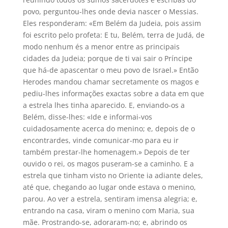
povo, perguntou-lhes onde devia nascer o Messias.
Eles responderam: «Em Belém da Judeia, pois assim
foi escrito pelo profeta: E tu, Belém, terra de Judá, de
modo nenhum és a menor entre as principais
cidades da Judeia; porque de ti vai sair o Príncipe
que há-de apascentar o meu povo de Israel.» Então
Herodes mandou chamar secretamente os magos e
pediu-lhes informações exactas sobre a data em que
a estrela lhes tinha aparecido. E, enviando-os a
Belém, disse-lhes: «Ide e informai-vos
cuidadosamente acerca do menino; e, depois de o
encontrardes, vinde comunicar-mo para eu ir
também prestar-lhe homenagem.» Depois de ter
ouvido o rei, os magos puseram-se a caminho. E a
estrela que tinham visto no Oriente ia adiante deles,
até que, chegando ao lugar onde estava o menino,
parou. Ao ver a estrela, sentiram imensa alegria; e,
entrando na casa, viram o menino com Maria, sua
mãe. Prostrando-se, adoraram-no; e, abrindo os