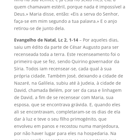
quem chamavam estéril, porque nada é impossível a
Deus.» Maria disse, então: «Eis a serva do Senhor,
faça-se em mim segundo a tua palavra.» E o anjo
retirou-se de junto dela.
Evangelho de Natal, Lc 2, 1-14
– Por aqueles dias,
saiu um édito da parte de César Augusto para ser
recenseada toda a terra. Este recenseamento foi o
primeiro que se fez, sendo Quirino governador da
Síria. Todos iam recensear-se, cada qual à sua
própria cidade. Também José, deixando a cidade de
Nazaré, na Galileia, subiu até à Judeia, à cidade de
David, chamada Belém, por ser da casa e linhagem
de David, a fim de se recensear com Maria, sua
esposa, que se encontrava grávida. E, quando eles
ali se encontravam, completaram-se os dias de ela
dar à luz e teve o seu filho primogénito, que
envolveu em panos e recostou numa manjedoura,
por não haver lugar para eles na hospedaria. Na