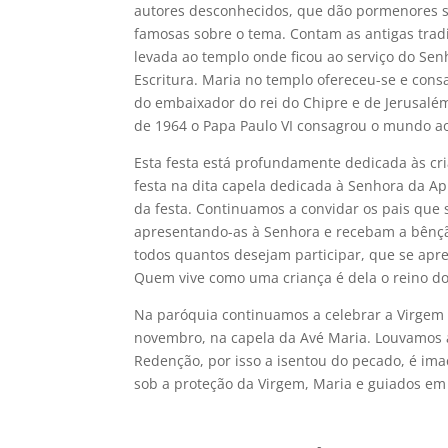
autores desconhecidos, que dão pormenores s
famosas sobre o tema. Contam as antigas trad
levada ao templo onde ficou ao serviço do Sen
Escritura. Maria no templo ofereceu-se e cons
do embaixador do rei do Chipre e de Jerusalé
de 1964 o Papa Paulo VI consagrou o mundo ao
Esta festa está profundamente dedicada às cri
festa na dita capela dedicada à Senhora da Ap
da festa. Continuamos a convidar os pais que 
apresentando-as à Senhora e recebam a bênçã
todos quantos desejam participar, que se apr
Quem vive como uma criança é dela o reino do
Na paróquia continuamos a celebrar a Virgem
novembro, na capela da Avé Maria. Louvamos 
Redenção, por isso a isentou do pecado, é i
sob a proteção da Virgem, Maria e guiados em 