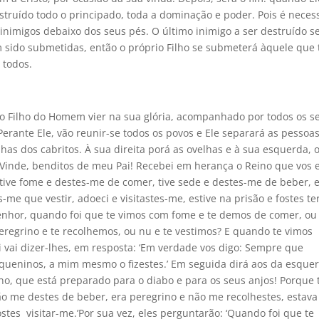
estruído todo o principado, toda a dominação e poder. Pois é neces
inimigos debaixo dos seus pés. O último inimigo a ser destruído s
m sido submetidas, então o próprio Filho se submeterá àquele que
 todos.
 Filho do Homem vier na sua glória, acompanhado por todos os s
 Perante Ele, vão reunir-se todos os povos e Ele separará as pessoa
as dos cabritos. À sua direita porá as ovelhas e à sua esquerda, 
a: ‘Vinde, benditos de meu Pai! Recebei em herança o Reino que vos 
ive fome e destes-me de comer, tive sede e destes-me de beber, 
me que vestir, adoeci e visitastes-me, estive na prisão e fostes te
‘Senhor, quando foi que te vimos com fome e te demos de comer, o
regrino e te recolhemos, ou nu e te vestimos? E quando te vimos
ei vai dizer-lhes, em resposta: ‘Em verdade vos digo: Sempre que
equeninos, a mim mesmo o fizestes.’ Em seguida dirá aos da esque
rno, que está preparado para o diabo e para os seus anjos! Porque 
ão me destes de beber, era peregrino e não me recolhestes, estava
ostes visitar-me.’Por sua vez, eles perguntarão: ‘Quando foi que te