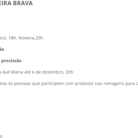
EIRA BRAVA
ico, 18h, Novena,20h
ão
 procissão
a Avé Maria até 6 de dezembro, 20h
mos às pessoas que participem com produtos nas romagens para 
s: