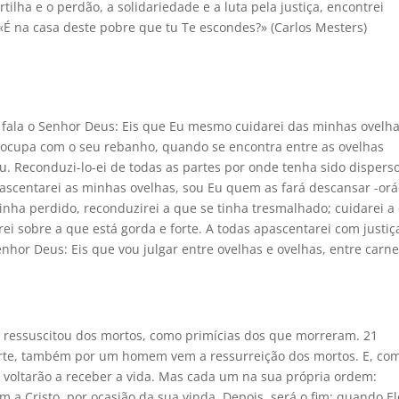
tilha e o perdão, a solidariedade e a luta pela justiça, encontrei
É na casa deste pobre que tu Te escondes?» (Carlos Mesters)
fala o Senhor Deus: Eis que Eu mesmo cuidarei das minhas ovelha
reocupa com o seu rebanho, quando se encontra entre as ovelhas
. Reconduzi-lo-ei de todas as partes por onde tenha sido disperso
ascentarei as minhas ovelhas, sou Eu quem as fará descansar -orá
inha perdido, reconduzirei a que se tinha tresmalhado; cuidarei a
arei sobre a que está gorda e forte. A todas apascentarei com justiç
nhor Deus: Eis que vou julgar entre ovelhas e ovelhas, entre carne
o ressuscitou dos mortos, como primícias dos que morreram. 21
te, também por um homem vem a ressurreição dos mortos. E, co
voltarão a receber a vida. Mas cada um na sua própria ordem:
m a Cristo, por ocasião da sua vinda. Depois, será o fim: quando El