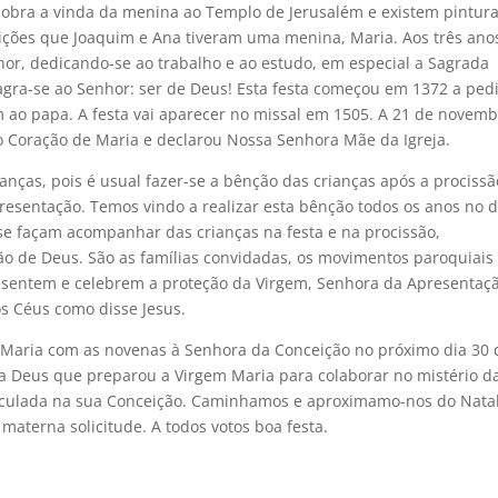
obra a vinda da menina ao Templo de Jerusalém e existem pintur
ições que Joaquim e Ana tiveram uma menina, Maria. Aos três anos
hor, dedicando-se ao trabalho e ao estudo, em especial a Sagrada
agra-se ao Senhor: ser de Deus! Esta festa começou em 1372 a ped
m ao papa. A festa vai aparecer no missal em 1505. A 21 de novem
 Coração de Maria e declarou Nossa Senhora Mãe da Igreja.
anças, pois é usual fazer-se a bênção das crianças após a procissã
resentação. Temos vindo a realizar esta bênção todos os anos no d
se façam acompanhar das crianças na festa e na procissão,
o de Deus. São as famílias convidadas, os movimentos paroquiais
esentem e celebrem a proteção da Virgem, Senhora da Apresentaç
s Céus como disse Jesus.
 Maria com as novenas à Senhora da Conceição no próximo dia 30 
a Deus que preparou a Virgem Maria para colaborar no mistério d
maculada na sua Conceição. Caminhamos e aproximamo-nos do Natal
materna solicitude. A todos votos boa festa.