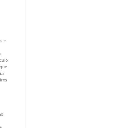
s e
,
culo
 que
a.»
iros
mo
e