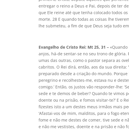
entregar o reino a Deus e Pai, depois de ter d
que Ele reine até que tenha colocado todos os 
morte. 28 E quando todas as coisas lhe tivere
lhe submeteu, a fim de que Deus seja tudo em
Evangelho de Cristo Rei: Mt 25, 31 –
«Quando o
anjos, há-de sentar-se no seu trono de glória.
umas das outras, como o pastor separa as ovelh
cabritos. O Rei dirá, então, aos da sua direit
preparado desde a criação do mundo. Porque t
peregrino e recolhestes-me, estava nu e destes-
comigo.’ Então, os justos vão responder-lhe: 
sede e te demos de beber? Quando te vimos pe
doente ou na prisão, e fomos visitar-te?’ E o R
fizestes isto a um destes meus irmãos mais p
‘Afastai-vos de mim, malditos, para o fogo ete
fome e não me destes de comer, tive sede e n
e não me vestistes, doente e na prisão e não f