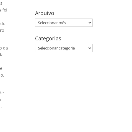
as
 foi
Arquivo
Arquivo
ido
bro
Categorias
Categorias
o da
ia
 e
ão.
de
a
,