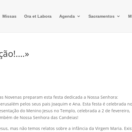
Missas
Ora et Labora
Agenda
Sacramentos
M
ção!….»
s Novenas preparam esta festa dedicada a Nossa Senhora:
rusalém pelos seus pais Joaquim e Ana. Esta festa é celebrada no
esentação do Menino Jesus no Templo, celebrada a 2 de fevereiro,
também de Nossa Senhora das Candeias!
esus, mas não temos relatos sobre a infância da Virgem Maria. Exi