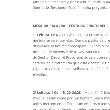
Junto dele encontrei a paz e a humildade, a par
liberdade. Responde Deus à minha pergunta: «
MESA DA PALAVRA – FESTA DO CRISTO REI
1ª Leitura, Ez 43, 11-12; 15-17
– «Porque assim 
me interessarei por elas. Como o pastor se p
dispersas, assim me preocuparei Eu com o meu
num dia de nuvens e de trevas. Sou Eu que ap
do Senhor Deus. 16 Procurarei aquela que se t
está ferida e tratarei da que está doente. Vigi
«Quanto a vós, minhas ovelhas, assim fala o Se
e bodes.
2ª Leitura: 1 Cor 15, 20-26.28 –
Mas não! Crist
Porque, assim como por um homem veio a mor
todos morrem em Adão, assim em Cristo todos 
primeiro, Cristo; depois, aqueles que pertence