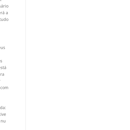
sário
erá a
 tudo
eus
s
os
está
era
r
u com
rda:
tive
 nu