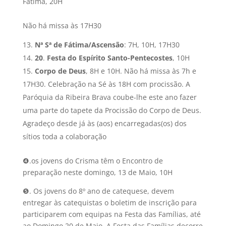
Fátima, 20H
Não há missa às 17H30
Nª Sª de Fátima/Ascensão
: 7H, 10H, 17H30
20
.
Festa do Espírito Santo-Pentecostes
, 10H
Corpo de Deus
, 8H e 10H. Não há missa às 7h e
17H30. Celebração na Sé às 18H com procissão. A
Paróquia da Ribeira Brava coube-lhe este ano fazer
uma parte do tapete da Procissão do Corpo de Deus.
Agradeço desde já às (aos) encarregadas(os) dos
sítios toda a colaboração
❹.os jovens do Crisma têm o Encontro de
preparação neste domingo, 13 de Maio, 10H
❺. Os jovens do 8º ano de catequese, devem
entregar às catequistas o boletim de inscrição para
participarem com equipas na Festa das Famílias, até
ao Domingo 20 de Maio. A Festa das Famílias decorre