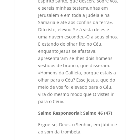
Espírito Santo, que descerá sobre vós,
e sereis minhas testemunhas em
Jerusalém e em toda a Judeia e na
Samaria e até aos confins da terra».
Dito isto, elevou-Se à vista deles e
uma nuvem escondeu-O a seus olhos.
E estando de olhar fito no Céu,
enquanto Jesus se afastava,
apresentaram-se-Ihes dois homens
vestidos de branco, que disseram:
«Homens da Galileia, porque estais a
olhar para o Céu? Esse Jesus, que do
meio de vós foi elevado para o Céu,
virá do mesmo modo que O vistes ir
para o Céu».
Salmo Responsorial:
Salmo 46 (47)
Ergue-se, Deus, o Senhor, em júbilo e
ao som da trombeta.