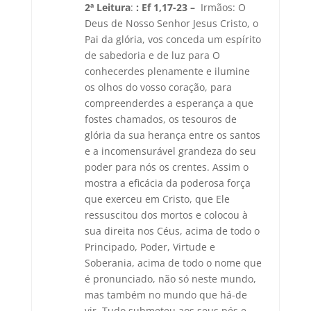
2ª Leitura
:
:
Ef 1,17-23 –
Irmãos: O
Deus de Nosso Senhor Jesus Cristo, o
Pai da glória, vos conceda um espírito
de sabedoria e de luz para O
conhecerdes plenamente e ilumine
os olhos do vosso coração, para
compreenderdes a esperança a que
fostes chamados, os tesouros de
glória da sua herança entre os santos
e a incomensurável grandeza do seu
poder para nós os crentes. Assim o
mostra a eficácia da poderosa força
que exerceu em Cristo, que Ele
ressuscitou dos mortos e colocou à
sua direita nos Céus, acima de todo o
Principado, Poder, Virtude e
Soberania, acima de todo o nome que
é pronunciado, não só neste mundo,
mas também no mundo que há-de
vir. Tudo submeteu aos seus pés e