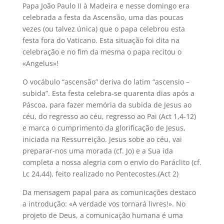
Papa João Paulo II à Madeira e nesse domingo era
celebrada a festa da Ascensão, uma das poucas
vezes (ou talvez única) que o papa celebrou esta
festa fora do Vaticano. Esta situação foi dita na
celebração e no fim da mesma o papa recitou o
«Angelus»!
O vocábulo “ascensão” deriva do latim “ascensio –
subida”. Esta festa celebra-se quarenta dias após a
Páscoa, para fazer memória da subida de Jesus ao
céu, do regresso ao céu, regresso ao Pai (Act 1,4-12)
e marca o cumprimento da glorificação de Jesus,
iniciada na Ressurreição. Jesus sobe ao céu, vai
preparar-nos uma morada (cf. Jo) e a Sua ida
completa a nossa alegria com o envio do Paráclito (cf.
Lc 24,44), feito realizado no Pentecostes.(Act 2)
Da mensagem papal para as comunicações destaco
a introdução: «A verdade vos tornará livres!». No
projeto de Deus, a comunicação humana é uma