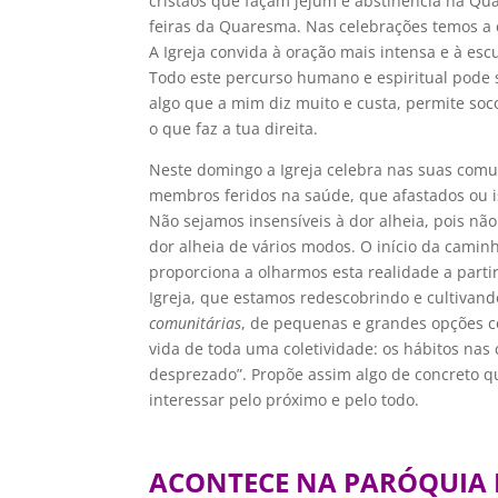
cristãos que façam jejum e abstinência na Quar
feiras da Quaresma. Nas celebrações temos a c
A Igreja convida à oração mais intensa e à esc
Todo este percurso humano e espiritual pode
algo que a mim diz muito e custa, permite so
o que faz a tua direita.
Neste domingo a Igreja celebra nas suas comu
membros feridos na saúde, que afastados ou is
Não sejamos insensíveis à dor alheia, pois n
dor alheia de vários modos. O início da camin
proporciona a olharmos esta realidade a parti
Igreja, que estamos redescobrindo e cultiva
comunitárias
, de pequenas e grandes opções co
vida de toda uma coletividade: os hábitos nas
desprezado”. Propõe assim algo de concreto q
interessar pelo próximo e pelo todo.
ACONTECE NA PARÓQUIA 