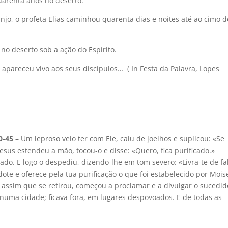
uarenta anos no deserto.
njo, o profeta Elias caminhou quarenta dias e noites até ao cimo d
 no deserto sob a ação do Espírito.
 apareceu vivo aos seus discípulos… ( In Festa da Palavra, Lopes
0-45
– Um leproso veio ter com Ele, caiu de joelhos e suplicou: «Se
sus estendeu a mão, tocou-o e disse: «Quero, fica purificado.»
cado. E logo o despediu, dizendo-lhe em tom severo: «Livra-te de fa
dote e oferece pela tua purificação o que foi estabelecido por Mois
, assim que se retirou, começou a proclamar e a divulgar o sucedid
numa cidade; ficava fora, em lugares despovoados. E de todas as