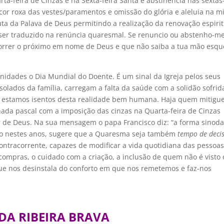
ta-feira de Cinzas e na Sexta-feira Santa e abstinência nas sextas
or roxa das vestes/paramentos e omissão do glória e aleluia na mi
uta da Palava de Deus permitindo a realização da renovação espirit
 ser traduzido na renúncia quaresmal. Se renuncio ou abstenho-m
correr o próximo em nome de Deus e que não saiba a tua mão esq
nidades o Dia Mundial do Doente. É um sinal da Igreja pelos seus
olados da família, carregam a falta da saúde com a solidão sofrid
ão estamos isentos desta realidade bem humana. Haja quem mitigu
hada pascal com a imposição das cinzas na Quarta-feira de Cinzas
r de Deus. Na sua mensagem o papa Francisco diz: “a forma sinoda
ndo nestes anos, sugere que a Quaresma seja também
tempo de deci
ntracorrente, capazes de modificar a vida quotidiana das pessoas
 compras, o cuidado com a criação, a inclusão de quem não é visto 
ue nos desinstala do conforto em que nos remetemos e faz-nos
DA RIBEIRA BRAVA