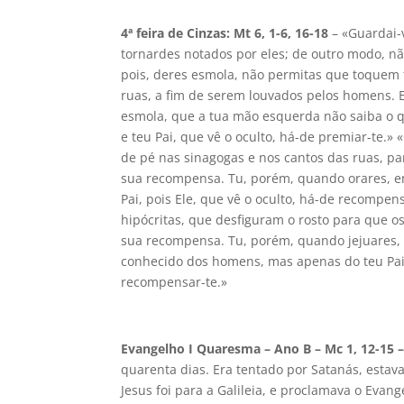
4ª feira de Cinzas: Mt 6, 1-6, 16-18
– «Guardai-
tornardes notados por eles; de outro modo, 
pois, deres esmola, não permitas que toquem t
ruas, a fim de serem louvados pelos homens.
esmola, que a tua mão esquerda não saiba o q
e teu Pai, que vê o oculto, há-de premiar-te.»
de pé nas sinagogas e nos cantos das ruas, p
sua recompensa. Tu, porém, quando orares, en
Pai, pois Ele, que vê o oculto, há-de recompe
hipócritas, que desfiguram o rosto para que o
sua recompensa. Tu, porém, quando jejuares, p
conhecido dos homens, mas apenas do teu Pai q
recompensar-te.»
Evangelho I Quaresma – Ano B – Mc 1, 12-15 
quarenta dias. Era tentado por Satanás, estava
Jesus foi para a Galileia, e proclamava o Eva