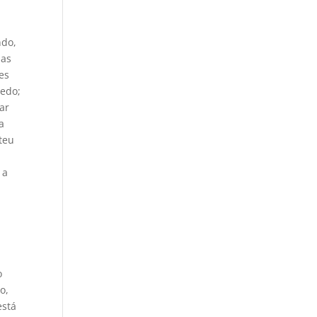
ndo,
nas
es
redo;
ar
a
teu
 a
o
o,
está