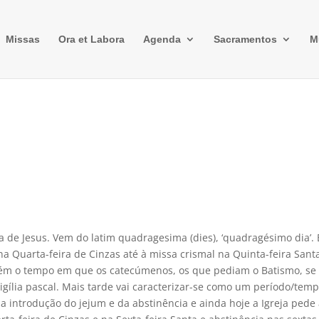
Missas
Ora et Labora
Agenda
Sacramentos
M
de Jesus. Vem do latim quadragesima (dies), ‘quadragésimo dia’. 
a Quarta-feira de Cinzas até à missa crismal na Quinta-feira Sant
mbém o tempo em que os catecúmenos, os que pediam o Batismo, se
gília pascal. Mais tarde vai caracterizar-se como um período/tem
 a introdução do jejum e da abstinência e ainda hoje a Igreja pede