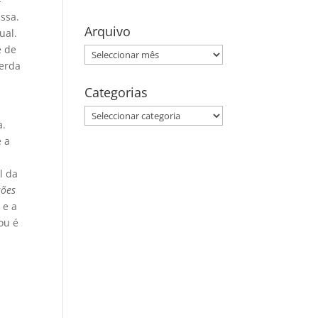
-
ssa.
Arquivo
ual.
e de
Arquivo
uerda
Categorias
Categorias
a.
e a
l da
sões
 e a
ou é