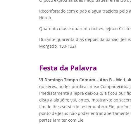
O povo expiou as suas iniquidades, errando q
Reconfortado com o pão e água trazidos pelo a
Horeb.
Quarenta dias e quarenta noites, jejuou Cristo
Durante quarenta dias depois da paixão, Jesus
Morgado, 130-132)
Festa da Palavra
VI Domingo Tempo Comum – Ano B – Mc 1, 4
quiseres, podes purificar-me.» Compadecido, Je
Imediatamente a lepra deixou-o, e ficou purifi
disto a alguém; vai, antes, mostrar-te ao sacer
fim de lhes servir de testemunho.» Ele, porém
ponto de Jesus não poder entrar abertamente 
partes iam ter com Ele.