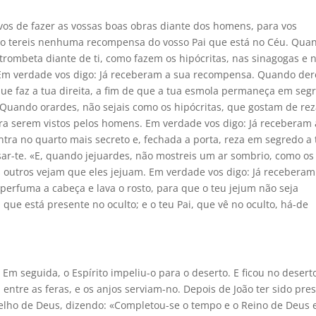
vos de fazer as vossas boas obras diante dos homens, para vos
não tereis nenhuma recompensa do vosso Pai que está no Céu. Qua
rombeta diante de ti, como fazem os hipócritas, nas sinagogas e 
 Em verdade vos digo: Já receberam a sua recompensa. Quando der
ue faz a tua direita, a fim de que a tua esmola permaneça em seg
 «Quando orardes, não sejais como os hipócritas, que gostam de rez
ara serem vistos pelos homens. Em verdade vos digo: Já receberam 
tra no quarto mais secreto e, fechada a porta, reza em segredo a 
nsar-te. «E, quando jejuardes, não mostreis um ar sombrio, como os
s outros vejam que eles jejuam. Em verdade vos digo: Já receberam
erfuma a cabeça e lava o rosto, para que o teu jejum não seja
ue está presente no oculto; e o teu Pai, que vê no oculto, há-de
–
Em seguida, o Espírito impeliu-o para o deserto. E ficou no desert
 entre as feras, e os anjos serviam-no. Depois de João ter sido pres
ngelho de Deus, dizendo: «Completou-se o tempo e o Reino de Deus 