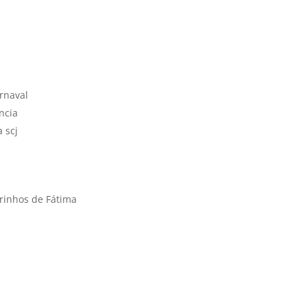
arnaval
ncia
 scj
orinhos de Fátima